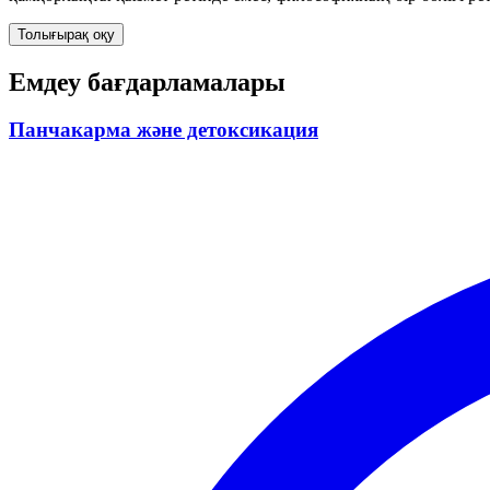
Толығырақ оқу
Емдеу бағдарламалары
Панчакарма және детоксикация