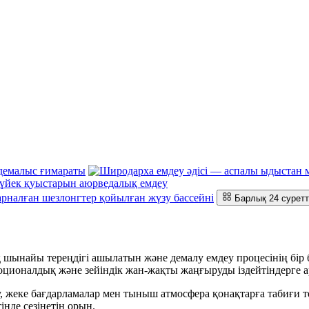
Барлық 24 суретт
найы тереңдігі ашылатын және демалу емдеу процесінің бір бөл
эмоционалдық және зейіндік жан-жақты жаңғыруды іздейтіндерге а
, жеке бағдарламалар мен тыныш атмосфера қонақтарға табиғи теп
інде сезінетін орын.