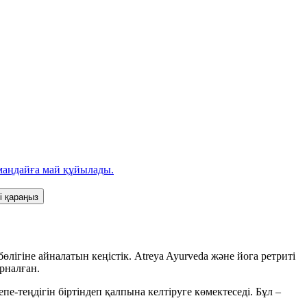
і қараңыз
ігіне айналатын кеңістік. Atreya Ayurveda және йога ретриті
рналған.
е-теңдігін біртіндеп қалпына келтіруге көмектеседі. Бұл –