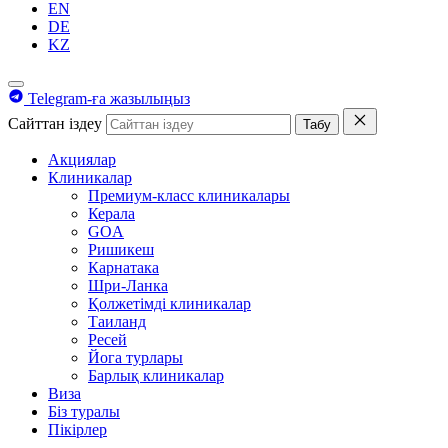
EN
DE
KZ
Telegram-ға жазылыңыз
Сайттан іздеу
Табу
Акциялар
Клиникалар
Премиум-класс клиникалары
Керала
GOA
Ришикеш
Карнатака
Шри-Ланка
Қолжетімді клиникалар
Таиланд
Ресей
Йога турлары
Барлық клиникалар
Виза
Біз туралы
Пікірлер