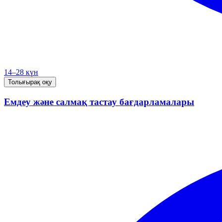
14–28 күн
Толығырақ оқу
Емдеу және салмақ тастау бағдарламалары