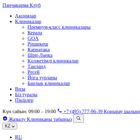
Панчакарма
Клуб
Акциялар
Клиникалар
Премиум-класс клиникалары
Керала
GOA
Ришикеш
Карнатака
Шри-Ланка
Қолжетімді клиникалар
Таиланд
Ресей
Йога турлары
Барлық клиникалар
Виза
Біз туралы
Пікірлер
Күн сайын: 09:00 – 19:00
+7 (495) 777-96-39
Қоңырау шалың
Жазылу
Клиниканы табыңыз
KZ
RU