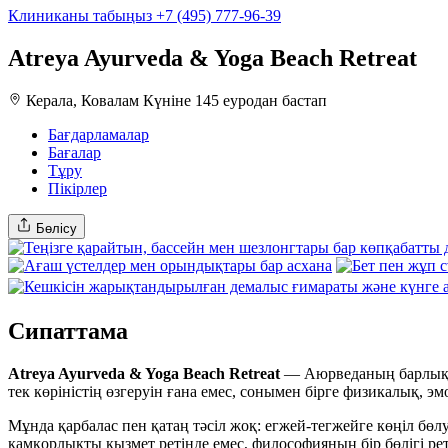
Клиниканы табыңыз
+7 (495) 777-96-39
Atreya Ayurveda & Yoga Beach Retreat
Керала, Ковалам
Күніне 145 еуродан бастап
Бағдарламалар
Бағалар
Тұру
Пікірлер
Бөлісу
Сипаттама
Atreya Ayurveda & Yoga Beach Retreat
— Аюрведаның барлық шы
тек көріністің өзгеруін ғана емес, сонымен бірге физикалық, 
Мұнда қарбалас пен қатаң тәсіл жоқ: егжей-тегжейге көңіл бөлу
қамқорлықты қызмет ретінде емес, философияның бір бөлігі рет