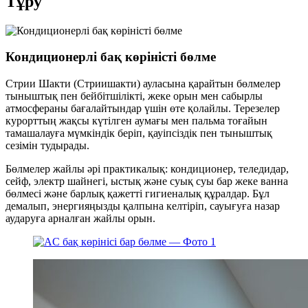
Тұру
Кондиционерлі бақ көріністі бөлме
Стрии Шакти (Стриишакти) ауласына қарайтын бөлмелер
тыныштық пен бейбітшілікті, жеке орын мен сабырлы
атмосфераны бағалайтындар үшін өте қолайлы. Терезелер
курорттың жақсы күтілген аумағы мен пальма тоғайын
тамашалауға мүмкіндік беріп, қауіпсіздік пен тыныштық
сезімін тудырады.
Бөлмелер жайлы әрі практикалық: кондиционер, теледидар,
сейф, электр шайнегі, ыстық және суық суы бар жеке ванна
бөлмесі және барлық қажетті гигиеналық құралдар. Бұл
демалып, энергияңызды қалпына келтіріп, сауығуға назар
аударуға арналған жайлы орын.