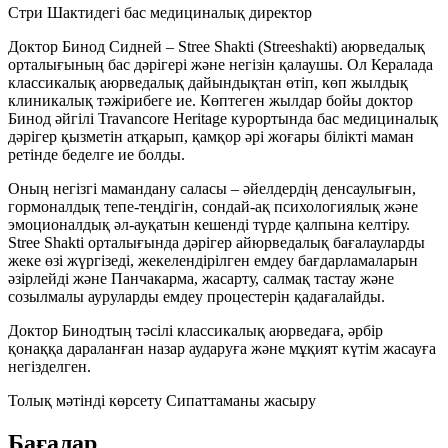
Стри Шактидегі бас медициналық директор
Доктор Бинод Сидней – Stree Shakti (Streeshakti) аюрведалық
орталығының бас дәрігері және негізін қалаушы. Ол Кералада
классикалық аюрведалық дайындықтан өтіп, көп жылдық
клиникалық тәжірибеге ие. Көптеген жылдар бойы доктор
Бинод әйгілі Travancore Heritage курортында бас медициналық
дәрігер қызметін атқарып, қамқор әрі жоғары білікті маман
ретінде беделге ие болды.
Оның негізгі мамандану саласы – әйелдердің денсаулығын,
гормоналдық тепе-теңдігін, сондай-ақ психологиялық және
эмоционалдық әл-ауқатын кешенді түрде қалпына келтіру.
Stree Shakti орталығында дәрігер айюрведалық бағалауларды
жеке өзі жүргізеді, жекелендірілген емдеу бағдарламаларын
әзірлейді және Панчакарма, жасарту, салмақ тастау және
созылмалы ауруларды емдеу процестерін қадағалайды.
Доктор Бинодтың тәсілі классикалық аюрведаға, әрбір
қонаққа дараланған назар аударуға және мұқият күтім жасауға
негізделген.
Толық мәтінді көрсету
Сипаттаманы жасыру
Бағалар