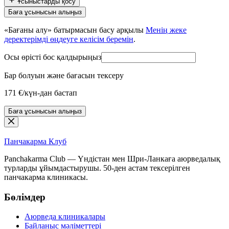
Ұсыныстарды қосу
«Бағаны алу» батырмасын басу арқылы
Менің жеке
деректерімді өңдеуге келісім беремін
.
Осы өрісті бос қалдырыңыз
Бар болуын және бағасын тексеру
171 €/күн-дан бастап
Баға ұсынысын алыңыз
Панчакарма
Клуб
Panchakarma Club — Үндістан мен Шри-Ланкаға аюрведалық
турларды ұйымдастырушы. 50-ден астам тексерілген
панчакарма клиникасы.
Бөлімдер
Аюрведа клиникалары
Байланыс мәліметтері