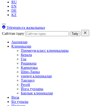
RU
EN
DE
KZ
Telegram-ға жазылыңыз
Сайттан іздеу
Табу
Акциялар
Клиникалар
Премиум-класс клиникалары
Керала
Гоа
Ришикеш
Карнатака
Шри-Ланка
үнемді клиникалар
Таиланд
Ресей
Йога турлары
Барлық клиникалар
Виза
Біз туралы
Пікірлер