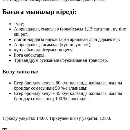
Бағаға мыналар кіреді:
тұру;
Аюрведалық емдеулер (әрқайсысы 1,15 сағаттан, күніне
екі рет);
стационардағы науқастарға арналған дәрі-дәрмектер;
Аюрведалық тағамдар (күніне үш рет);
күн сайын дәрігермен кеңесу;
йога сабақтары;
Тривандрум әуежайына/әуежайынан трансфер.
Бөлу саясаты:
Егер брондау келуге 60 күн қалғанда жойылса, жалпы
брондау сомасының 50 %-і алынады;
Егер брондау келуге 45 күн қалғанда жойылса, жалпы
брондау сомасының 100 %-і алынады.
Тіркелу уақыты: 14:00. Тіркеуден шығу уақыты: 12:00.