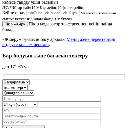
немесе таңдау үшін басыңыз
JPG/PNG, әр файл 15 МБ-қа дейін, 10 файлға дейін.
Бейне шолу
Мекенжай жолағынан
сілтеме немесе код қоюға болады
.
<iframe>
Пікір модератор тексергеннен кейін пайда
Пікір жіберу
болады
«Жіберу» түймесін басу арқылы
Менің жеке деректерімді
өңдеуге келісім беремін
.
Бар болуын және бағасын тексеру
ден
171
€/күн