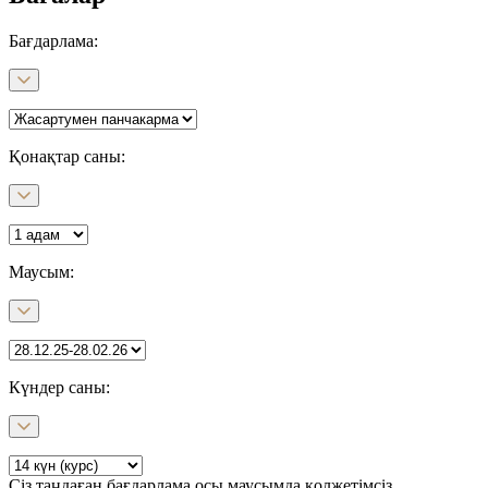
Бағдарлама
:
Қонақтар саны:
Маусым
:
Күндер саны
:
Сіз таңдаған бағдарлама осы маусымда қолжетімсіз.