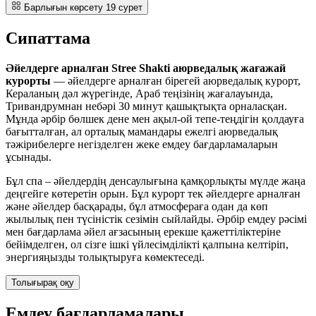
Барлығын көрсету
19
сурет
Сипаттама
Әйелдерге арналған Stree Shakti аюрведалық жағажай
курорты
— әйелдерге арналған бірегей аюрведалық курорт,
Кераланың дәл жүрегінде, Араб теңізінің жағалауында,
Тривандрумнан небәрі 30 минут қашықтықта орналасқан.
Мұнда әрбір бөлшек дене мен ақыл-ой тепе-теңдігін қолдауға
бағытталған, ал орталық мамандары ежелгі аюрведалық
тәжірибелерге негізделген жеке емдеу бағдарламаларын
ұсынады.
Бұл спа – әйелдердің денсаулығына қамқорлықты мүлде жаңа
деңгейге көтеретін орын. Бұл курорт тек әйелдерге арналған
және әйелдер басқарады, бұл атмосфераға одан да көп
жылылық пен түсіністік сезімін сыйлайды. Әрбір емдеу рәсімі
мен бағдарлама әйел ағзасының ерекше қажеттіліктеріне
бейімделген, ол сізге ішкі үйлесімділікті қалпына келтіріп,
энергияңызды толықтыруға көмектеседі.
Толығырақ оқу
Емдеу бағдарламалары