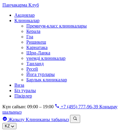
Панчакарма
Клуб
Акциялар
Клиникалар
Премиум-класс клиникалары
Керала
Гоа
Ришикеш
Карнатака
Шри-Ланка
үнемді клиникалар
Таиланд
Ресей
Йога турлары
Барлық клиникалар
Виза
Біз туралы
Пікірлер
Күн сайын: 09:00 – 19:00
+7 (495) 777-96-39
Қоңырау
шалыңыз
Жазылу
Клиниканы табыңыз
KZ