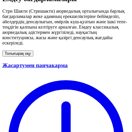
Стри Шакти (Стришакти) аюрведалық орталығында барлық
бағдарламалар жеке адамның ерекшеліктеріне бейімделіп,
әйелдердің денсаулығын, өмірлік күш-қуатын және ішкі тепе-
теңдігін қалпына келтіруге арналған. Емдеу классикалық
аюрведалық әдістермен жүргізіледі, науқастың
конституциясы, жасы және қазіргі денсаулық жағдайы
ескеріледі.
Толығырақ оқу
Жасартумен панчакарма