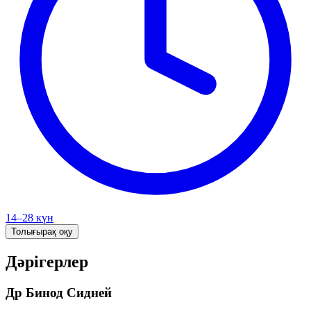
14–28 күн
Толығырақ оқу
Дәрігерлер
Др Бинод Сидней