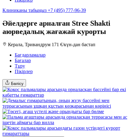
Клиниканы табыңыз
+7 (495) 777-96-39
Әйелдерге арналған Stree Shakti
аюрведалық жағажай курорты
Керала, Тривандрум
171 €/күн-дан бастап
Бағдарламалар
Бағалар
Тұру
Пікірлер
Бөлісу