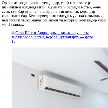
Әр бөлме кондиционер, теледидар, сейф және электр
шайникпен жабдықталған. Жуынатын бөлмеде ыстық және
суық суы бар душ пен стандартты гигиеналық құралдар
жиынтығы бар. Бұл аюрведалық емдеуді мұхитқа жақындық
пен табиғи үйлесімділік сезімімен үйлестіргісі келетіндер үшін
мінсіз таңдау.