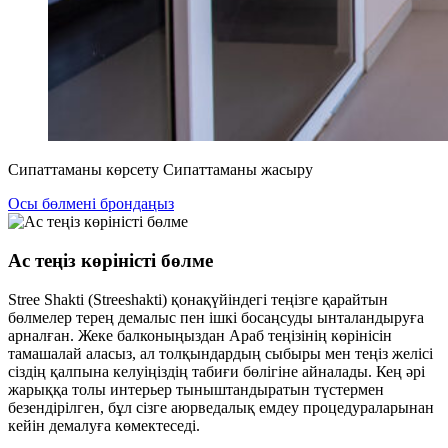
Сипаттаманы көрсету
Сипаттаманы жасыру
Осы бөлмені брондаңыз
Ac теңіз көріністі бөлме
Stree Shakti (Streeshakti) қонақүйіндегі теңізге қарайтын
бөлмелер терең демалыс пен ішкі босаңсуды ынталандыруға
арналған. Жеке балконыңыздан Араб теңізінің көрінісін
тамашалай аласыз, ал толқындардың сыбыры мен теңіз желісі
сіздің қалпына келуіңіздің табиғи бөлігіне айналады. Кең әрі
жарыққа толы интерьер тыныштандыратын түстермен
безендірілген, бұл сізге аюрведалық емдеу процедураларынан
кейін демалуға көмектеседі.