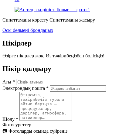
Сипаттаманы көрсету
Сипаттаманы жасыру
Осы бөлмені брондаңыз
Пікірлер
Әзірге пікірлер жоқ. Өз тәжірибеңізбен бөлісіңіз!
Пікір қалдыру
Аты
*
Электрондық пошта
*
Шолу
*
Фотосуреттер
📷
Фотоларды осында сүйреңіз