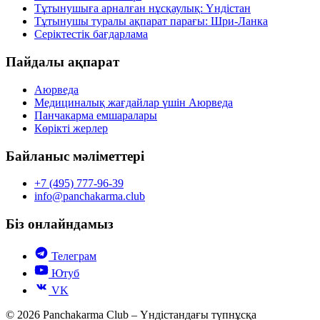
Тұтынушыға арналған нұсқаулық: Үндістан
Тұтынушы туралы ақпарат парағы: Шри-Ланка
Серіктестік бағдарлама
Пайдалы ақпарат
Аюрведа
Медициналық жағдайлар үшін Аюрведа
Панчакарма емшаралары
Көрікті жерлер
Байланыс мәліметтері
+7 (495) 777-96-39
info@panchakarma.club
Біз онлайндамыз
Телеграм
Ютуб
VK
© 2026 Panchakarma Club – Үндістандағы түпнұсқа