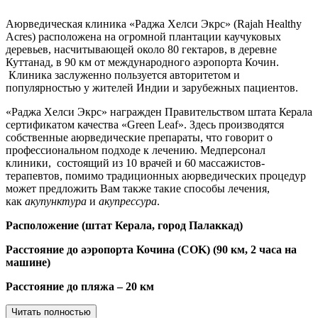
Аюрведическая клиника «Раджа Хелси Экрс» (Rajah Healthy
Acres) расположена на огромной плантации каучуковых
деревьев, насчитывающей около 80 гектаров, в деревне
Куттанад, в 90 км от международного аэропорта Кочин.
Клиника заслуженно пользуется авторитетом и
популярностью у жителей Индии и зарубежных пациентов.
«Раджа Хелси Экрс» награжден Правительством штата Керала
сертификатом качества «Green Leaf». Здесь производятся
собственные аюрведические препараты, что говорит о
профессиональном подходе к лечению. Медперсонал
клиники, состоящий из 10 врачей и 60 массажистов-
терапевтов, помимо традиционных аюрведических процедур
может предложить Вам также такие способы лечения,
как
акупунктура
и
акупрессура
.
Расположение (штат Керала, город Палаккад)
Расстояние до аэропорта Кочина (COK) (90 км, 2 часа на
машине)
Расстояние до пляжа – 20 км
Читать полностью