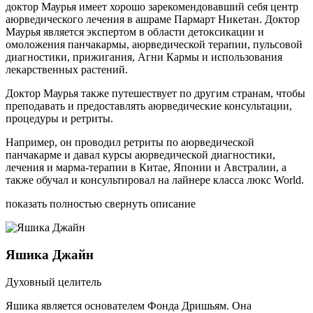
доктор Маурья имеет хорошо зарекомендовавший себя центр
аюрведического лечения в ашраме Пармарт Никетан. Доктор
Маурья является экспертом в области детоксикации и
омоложения панчакармы, аюрведической терапии, пульсовой
диагностики, прижигания, Агни Кармы и использования
лекарственных растений.
Доктор Маурья также путешествует по другим странам, чтобы
преподавать и предоставлять аюрведические консультации,
процедуры и ретриты.
Например, он проводил ретриты по аюрведической
панчакарме и давал курсы аюрведической диагностики,
лечения и марма-терапии в Китае, Японии и Австралии, а
также обучал и консультировал на лайнере класса люкс World.
показать полностью
свернуть описание
Яшика Джайн
Духовный целитель
Яшика является основателем Фонда Дришьям. Она