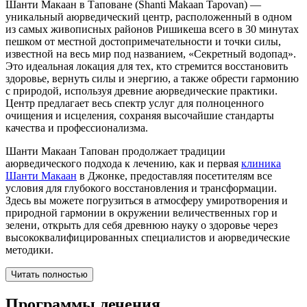
Шанти Макаан в Таповане (Shanti Makaan Tapovan) —
уникальный аюрведический центр, расположенный в одном
из самых живописных районов Ришикеша всего в 30 минутах
пешком от местной достопримечательности и точки силы,
известной на весь мир под названием, «Секретный водопад».
Это идеальная локация для тех, кто стремится восстановить
здоровье, вернуть силы и энергию, а также обрести гармонию
с природой, используя древние аюрведические практики.
Центр предлагает весь спектр услуг для полноценного
очищения и исцеления, сохраняя высочайшие стандарты
качества и профессионализма.
Шанти Макаан Тапован продолжает традиции
аюрведического подхода к лечению, как и первая
клиника
Шанти Макаан
в Джонке, предоставляя посетителям все
условия для глубокого восстановления и трансформации.
Здесь вы можете погрузиться в атмосферу умиротворения и
природной гармонии в окружении величественных гор и
зелени, открыть для себя древнюю науку о здоровье через
высококвалифицированных специалистов и аюрведические
методики.
Читать полностью
Программы лечения