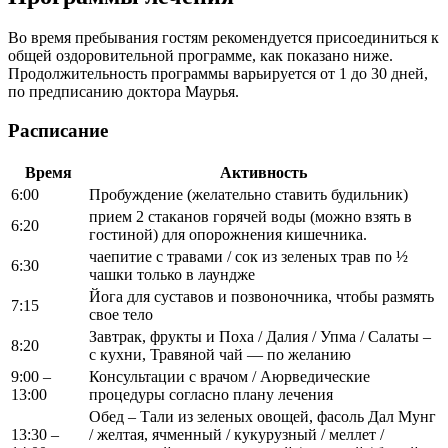
Во время пребывания гостям рекомендуется присоединиться к
общей оздоровительной программе, как показано ниже.
Продолжительность программы варьируется от 1 до 30 дней,
по предписанию доктора Маурья.
Расписание
Время
Активность
6:00
Пробуждение (желательно ставить будильник)
прием 2 стаканов горячей воды (можно взять в
6:20
гостиной) для опорожнения кишечника.
чаепитие с травами / сок из зеленых трав по ½
6:30
чашки только в лаундже
Йога для суставов и позвоночника, чтобы размять
7:15
свое тело
Завтрак, фрукты и Поха / Далия / Упма / Салаты –
8:20
с кухни, Травяной чай — по желанию
9:00 –
Консультации с врачом / Аюрведические
13:00
процедуры согласно плану лечения
Обед – Тали из зеленых овощей, фасоль Дал Мунг
13:30 –
/ желтая, ячменный / кукурузный / меллет /