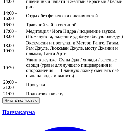
14:00
пшеничный чапати и желтый / красный / белый
рис.
14:00 –
Отдых без физических активностей
16:00
16:00
Травяной чай в гостиной
17:00 –
Медитация / Йога Нидра / исцеление звуком.
18:00
(Пожалуйста, наденьте удобную белую одежду )
Экскурсии и прогулки к Матери Ганге, Гатам,
18:00 –
Рам Джуле, Люксман Джуле, мосту Джанки и
19:00
пляжам, Ганга Арти
Ужин в лаунже, Супы /дал / хичади / зеленые
овощи (травы для лучшего пищеварения и
19:30
опорожнения — 1 чайную ложку смешать с ½
стакана воды и выпить)
20:00 –
Прогулка
21:00
21:00
Подготовка ко сну
Читать полностью
Панчакарма