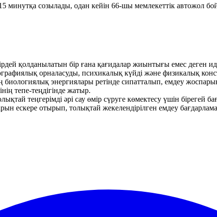
15 минутқа созылады, одан кейін 66-шы мемлекеттік автожол бо
рдей қолданылатын бір ғана қағидалар жиынтығы емес деген и
ографиялық орналасуды, психикалық күйді және физикалық конс
ң биологиялық энергиялары ретінде сипатталып, емдеу жоспарын
нің тепе-теңдігінде жатыр.
лықтай теңгерімді әрі сау өмір сүруге көмектесу үшін бірегей ба
тарын ескере отырып, толықтай жекелендірілген емдеу бағдарла