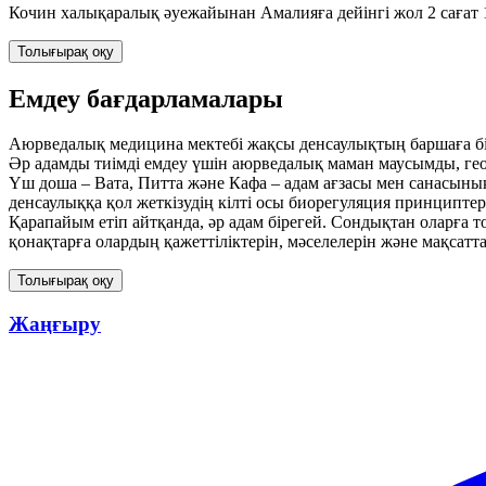
Кочин халықаралық әуежайынан Амалияға дейінгі жол 2 сағат 
Толығырақ оқу
Емдеу бағдарламалары
Аюрведалық медицина мектебі жақсы денсаулықтың баршаға бі
Әр адамды тиімді емдеу үшін аюрведалық маман маусымды, ге
Үш доша – Вата, Питта және Кафа – адам ағзасы мен санасыны
денсаулыққа қол жеткізудің кілті осы биорегуляция принциптері
Қарапайым етіп айтқанда, әр адам бірегей. Сондықтан оларға то
қонақтарға олардың қажеттіліктерін, мәселелерін және мақсат
Толығырақ оқу
Жаңғыру