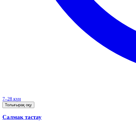
7–28 күн
Толығырақ оқу
Салмақ тастау