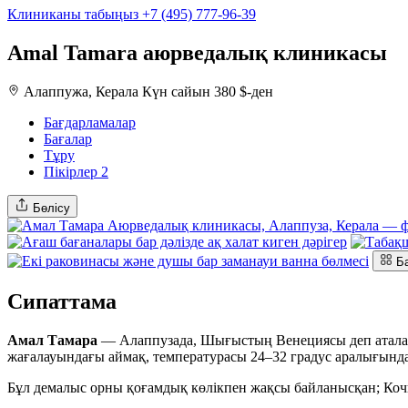
Клиниканы табыңыз
+7 (495) 777-96-39
Amal Tamara аюрведалық клиникасы
Алаппужа, Керала
Күн сайын 380 $-ден
Бағдарламалар
Бағалар
Тұру
Пікірлер
2
Бөлісу
Б
Сипаттама
Амал Тамара
— Алаппузада, Шығыстың Венециясы деп аталаты
жағалауындағы аймақ, температурасы 24–32 градус аралығында
Бұл демалыс орны қоғамдық көлікпен жақсы байланысқан; Кочи