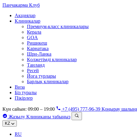
Панчакарма
Клуб
Акциялар
Клиникалар
Премиум-класс клиникалары
Керала
GOA
Ришикеш
Карнатака
Шри-Ланка
Қолжетімді клиникалар
Таиланд
Ресей
Йога турлары
Барлық клиникалар
Виза
Біз туралы
Пікірлер
Күн сайын: 09:00 – 19:00
+7 (495) 777-96-39
Қоңырау шалың
Жазылу
Клиниканы табыңыз
KZ
RU