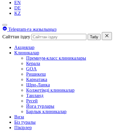
EN
DE
KZ
Telegram-ға жазылыңыз
Сайттан іздеу
Табу
Акциялар
Клиникалар
Премиум-класс клиникалары
Керала
GOA
Ришикеш
Карнатака
Шри-Ланка
Қолжетімді клиникалар
Таиланд
Ресей
Йога турлары
Барлық клиникалар
Виза
Біз туралы
Пікірлер