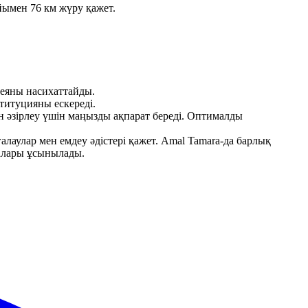
йымен 76 км жүру қажет.
деяны насихаттайды.
титуцияны ескереді.
 әзірлеу үшін маңызды ақпарат береді. Оптималды
ғалаулар мен емдеу әдістері қажет. Amal Tamara-да барлық
малары ұсынылады.