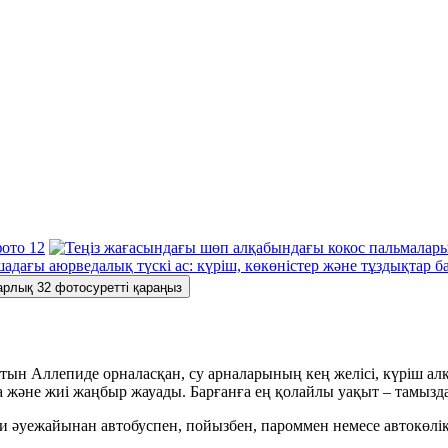
арлық 32 фотосуретті қараңыз
н Аллепиде орналасқан, су арналарының кең желісі, күріш алқ
 және жиі жаңбыр жауады. Барғанға ең қолайлы уақыт – тамызда
 әуежайынан автобуспен, пойызбен, пароммен немесе автокөлік