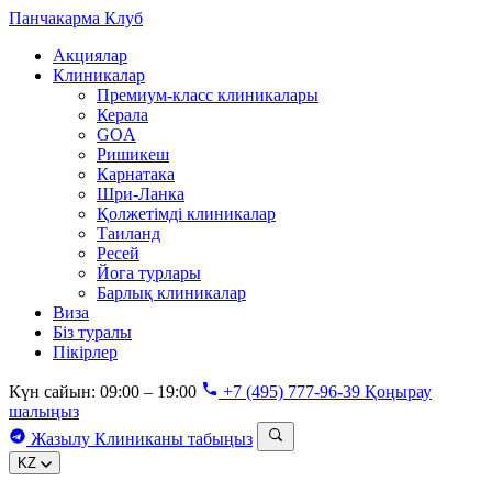
Панчакарма
Клуб
Акциялар
Клиникалар
Премиум-класс клиникалары
Керала
GOA
Ришикеш
Карнатака
Шри-Ланка
Қолжетімді клиникалар
Таиланд
Ресей
Йога турлары
Барлық клиникалар
Виза
Біз туралы
Пікірлер
Күн сайын: 09:00 – 19:00
+7 (495) 777-96-39
Қоңырау
шалыңыз
Жазылу
Клиниканы табыңыз
KZ