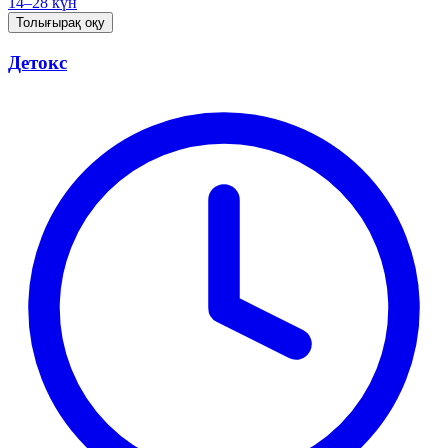
14–28 күн
Толығырақ оқу
Детокс