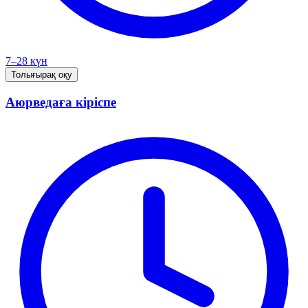
7–28 күн
Толығырақ оқу
Аюрведаға кіріспе