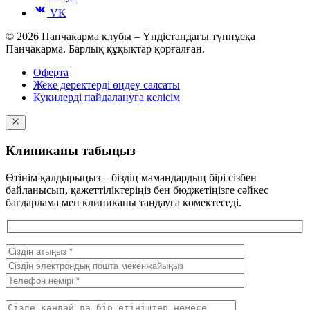
VK
© 2026 Панчакарма клубы – Үндістандағы түпнұсқа
Панчакарма. Барлық құқықтар қорғалған.
Оферта
Жеке деректерді өңдеу саясаты
Кукилерді пайдалануға келісім
Клиниканы табыңыз
Өтінім қалдырыңыз – біздің мамандардың бірі сізбен
байланысып, қажеттіліктеріңіз бен бюджетіңізге сәйкес
бағдарлама мен клиниканы таңдауға көмектеседі.