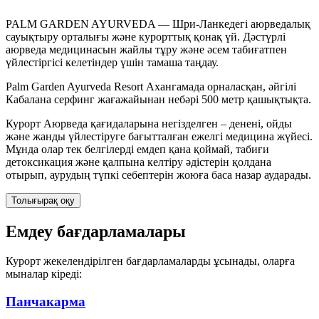
PALM GARDEN AYURVEDA — Шри-Ланкедегі аюрведалық
сауықтыру орталығы және курорттық қонақ үй. Дәстүрлі
аюрведа медицинасын жайлы тұру және әсем табиғатпен
үйлестіргісі келетіндер үшін тамаша таңдау.
Palm Garden Ayurveda Resort Ахангамада орналасқан, әйгілі
Кабалана серфинг жағажайынан небәрі 500 метр қашықтықта.
Курорт Аюрведа қағидаларына негізделген – денені, ойды
және жанды үйлестіруге бағытталған ежелгі медицина жүйесі.
Мұнда олар тек белгілерді емдеп қана қоймай, табиғи
детоксикация және қалпына келтіру әдістерін қолдана
отырып, аурудың түпкі себептерін жоюға баса назар аударады.
Толығырақ оқу
Емдеу бағдарламалары
Курорт жекелендірілген бағдарламаларды ұсынады, оларға
мыналар кіреді:
Панчакарма