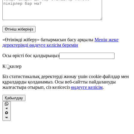
«Өтінімді жіберу» батырмасын басу арқылы
Менің жеке
деректерімді өңдеуге келісім беремін
Осы өрісті бос қалдырыңыз
Кुкилер
Біз статистикалық деректерді жинау үшін cookie-файлдар мен
құралдарды қолданамыз. Осы веб-сайтты пайдалануды
жалғастыра отырып, сіз келісесіз
өңдеуге келісім
.
Қабылдау