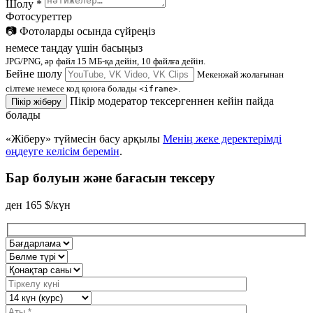
Шолу
*
Фотосуреттер
📷
Фотоларды осында сүйреңіз
немесе таңдау үшін басыңыз
JPG/PNG, әр файл 15 МБ-қа дейін, 10 файлға дейін.
Бейне шолу
Мекенжай жолағынан
сілтеме немесе код қоюға болады
.
<iframe>
Пікір модератор тексергеннен кейін пайда
Пікір жіберу
болады
«Жіберу» түймесін басу арқылы
Менің жеке деректерімді
өңдеуге келісім беремін
.
Бар болуын және бағасын тексеру
ден
165
$/күн