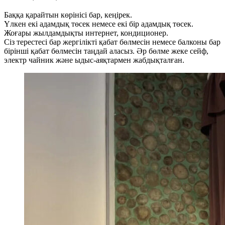
Баққа қарайтын көрінісі бар, кеңірек.
Үлкен екі адамдық төсек немесе екі бір адамдық төсек.
Жоғары жылдамдықты интернет, кондиционер.
Сіз терестесі бар жергілікті қабат бөлмесін немесе балконы бар
бірінші қабат бөлмесін таңдай аласыз. Әр бөлме жеке сейф,
электр чайник және ыдыс-аяқтармен жабдықталған.