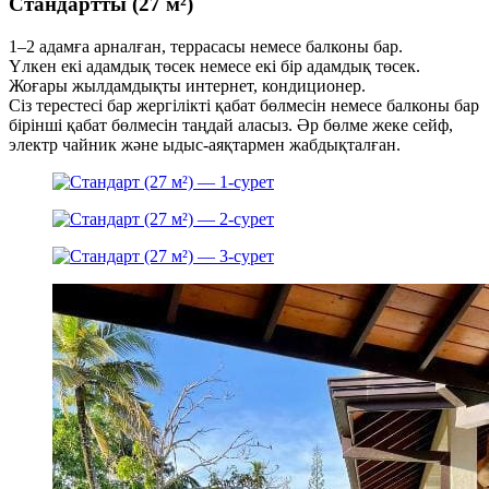
Стандартты (27 м²)
1–2 адамға арналған, террасасы немесе балконы бар.
Үлкен екі адамдық төсек немесе екі бір адамдық төсек.
Жоғары жылдамдықты интернет, кондиционер.
Сіз терестесі бар жергілікті қабат бөлмесін немесе балконы бар
бірінші қабат бөлмесін таңдай аласыз. Әр бөлме жеке сейф,
электр чайник және ыдыс-аяқтармен жабдықталған.