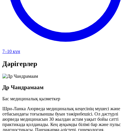
7–10 күн
Дәрігерлер
Др Чандрамаам
Бас медициналық қызметкер
Шри-Ланка Аюрведа медициналық кеңесінің мүшесі және
отбасындағы тоғызыншы буын тәжірибешісі. Ол дәстүрлі
аюрведа медицинасын 30 жылдан астам уақыт бойы сәтті
практикада қолданады. Кең ауқымды білімі бар және пульс
диагностикасы, Панчакарма әдістері, гинекология,