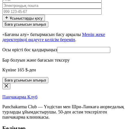
Ұсыныстарды қосу
«Бағаны алу» батырмасын басу арқылы
Менің жеке
деректерімді өңдеуге келісім беремін
.
Осы өрісті бос қалдырыңыз
Бар болуын және бағасын тексеру
Күніне 165 $-ден
Баға ұсынысын алыңыз
Панчакарма
Клуб
Panchakarma Club — Үндістан мен Шри-Ланкаға аюрведалық
турларды ұйымдастырушы. 50-ден астам тексерілген
панчакарма клиникасы.
Бөлімдер