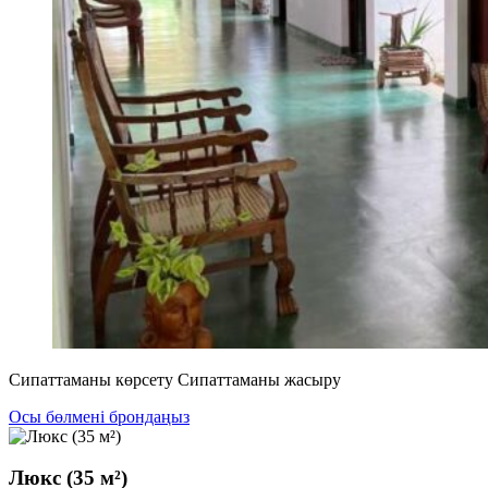
Сипаттаманы көрсету
Сипаттаманы жасыру
Осы бөлмені брондаңыз
Люкс (35 м²)