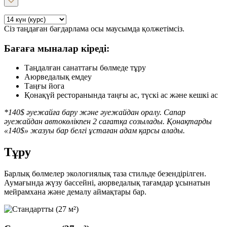
Сіз таңдаған бағдарлама осы маусымда қолжетімсіз.
Бағаға мыналар кіреді:
Таңдалған санаттағы бөлмеде тұру
Аюрведалық емдеу
Таңғы йога
Қонақүй ресторанында таңғы ас, түскі ас және кешкі ас
*140$ әуежайға бару және әуежайдан оралу. Сапар
әуежайдан автокөлікпен 2 сағатқа созылады. Қонақтарды
«140$» жазуы бар белгі ұстаған адам қарсы алады.
Тұру
Барлық бөлмелер экологиялық таза стильде безендірілген.
Аумағында жүзу бассейні, аюрведалық тағамдар ұсынатын
мейрамхана және демалу аймақтары бар.