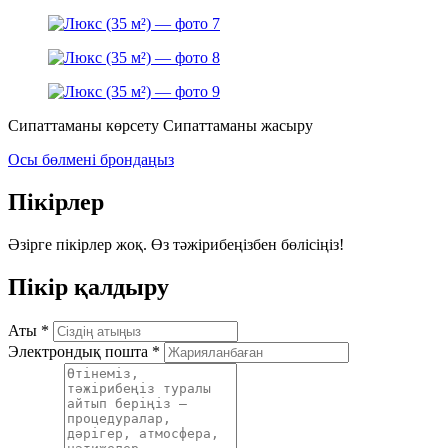
Сипаттаманы көрсету
Сипаттаманы жасыру
Осы бөлмені брондаңыз
Пікірлер
Әзірге пікірлер жоқ. Өз тәжірибеңізбен бөлісіңіз!
Пікір қалдыру
Аты
*
Электрондық пошта
*