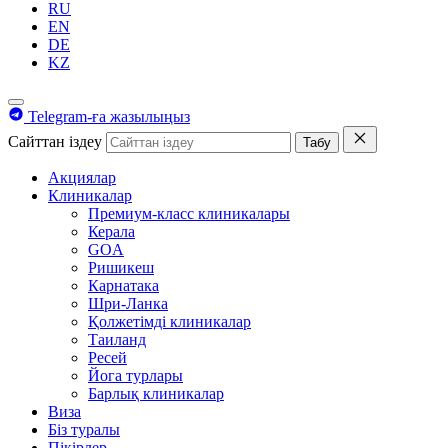
RU
EN
DE
KZ
Telegram-ға жазылыңыз
Сайттан іздеу
Табу
Акциялар
Клиникалар
Премиум-класс клиникалары
Керала
GOA
Ришикеш
Карнатака
Шри-Ланка
Қолжетімді клиникалар
Таиланд
Ресей
Йога турлары
Барлық клиникалар
Виза
Біз туралы
Пікірлер