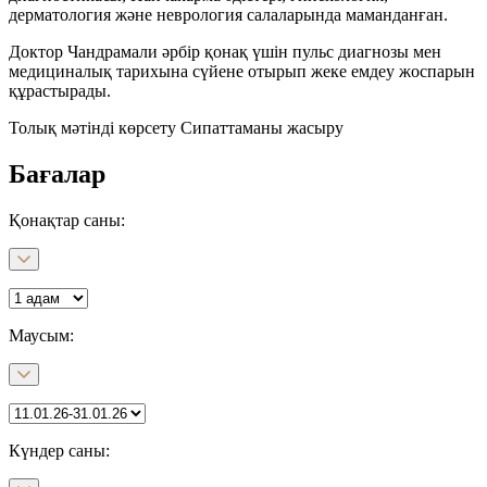
дерматология және неврология салаларында маманданған.
Доктор Чандрамали әрбір қонақ үшін пульс диагнозы мен
медициналық тарихына сүйене отырып жеке емдеу жоспарын
құрастырады.
Толық мәтінді көрсету
Сипаттаманы жасыру
Бағалар
Қонақтар саны:
Маусым
:
Күндер саны
: