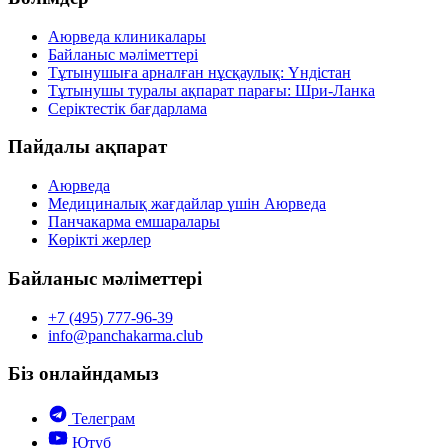
Аюрведа клиникалары
Байланыс мәліметтері
Тұтынушыға арналған нұсқаулық: Үндістан
Тұтынушы туралы ақпарат парағы: Шри-Ланка
Серіктестік бағдарлама
Пайдалы ақпарат
Аюрведа
Медициналық жағдайлар үшін Аюрведа
Панчакарма емшаралары
Көрікті жерлер
Байланыс мәліметтері
+7 (495) 777-96-39
info@panchakarma.club
Біз онлайндамыз
Телеграм
Ютуб