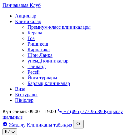
Панчакарма
Клуб
Акциялар
Клиникалар
Премиум-класс клиникалары
Керала
Гоа
Ришикеш
Карнатака
Шри-Ланка
үнемді клиникалар
Таиланд
Ресей
Йога турлары
Барлық клиникалар
Виза
Біз туралы
Пікірлер
Күн сайын: 09:00 – 19:00
+7 (495) 777-96-39
Қоңырау
шалыңыз
Жазылу
Клиниканы табыңыз
KZ