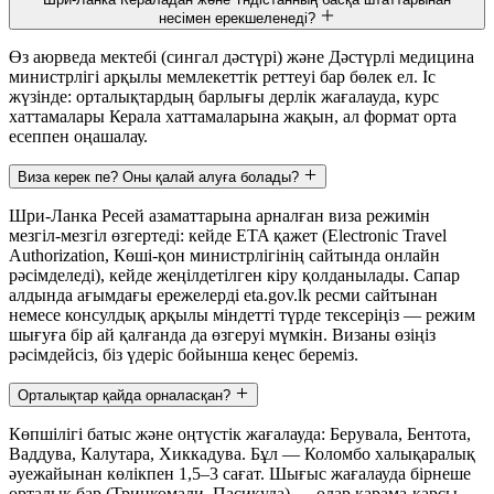
несімен ерекшеленеді?
Өз аюрведа мектебі (сингал дәстүрі) және Дәстүрлі медицина
министрлігі арқылы мемлекеттік реттеуі бар бөлек ел. Іс
жүзінде: орталықтардың барлығы дерлік жағалауда, курс
хаттамалары Керала хаттамаларына жақын, ал формат орта
есеппен оңашалау.
Виза керек пе? Оны қалай алуға болады?
Шри-Ланка Ресей азаматтарына арналған виза режимін
мезгіл-мезгіл өзгертеді: кейде ETA қажет (Electronic Travel
Authorization, Көші-қон министрлігінің сайтында онлайн
рәсімделеді), кейде жеңілдетілген кіру қолданылады. Сапар
алдында ағымдағы ережелерді eta.gov.lk ресми сайтынан
немесе консулдық арқылы міндетті түрде тексеріңіз — режим
шығуға бір ай қалғанда да өзгеруі мүмкін. Визаны өзіңіз
рәсімдейсіз, біз үдеріс бойынша кеңес береміз.
Орталықтар қайда орналасқан?
Көпшілігі батыс және оңтүстік жағалауда: Берувала, Бентота,
Ваддува, Калутара, Хиккадува. Бұл — Коломбо халықаралық
әуежайынан көлікпен 1,5–3 сағат. Шығыс жағалауда бірнеше
орталық бар (Тринкомали, Пасикуда) — олар қарама-қарсы