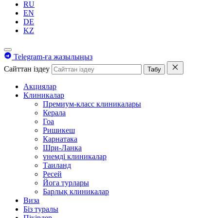
RU
EN
DE
KZ
Telegram-ға жазылыңыз
Сайттан іздеу
Табу
Акциялар
Клиникалар
Премиум-класс клиникалары
Керала
Гоа
Ришикеш
Карнатака
Шри-Ланка
үнемді клиникалар
Таиланд
Ресей
Йога турлары
Барлық клиникалар
Виза
Біз туралы
Пікірлер