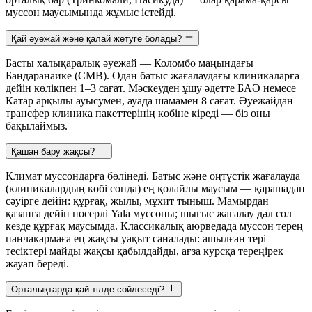
муссон маусымында жұмыс істейді.
Қай әуежай және қалай жетуге болады?
Басты халықаралық әуежай — Коломбо маңындағы
Бандаранаике (CMB). Одан батыс жағалаудағы клиникаларға
дейін көлікпен 1–3 сағат. Мәскеуден ұшу әдетте БАӘ немесе
Катар арқылы ауысумен, ауада шамамен 8 сағат. Әуежайдан
трансфер клиника пакеттерінің көбіне кіреді — біз оны
бақылаймыз.
Қашан бару жақсы?
Климат муссондарға бөлінеді. Батыс және оңтүстік жағалауда
(клиникалардың көбі сонда) ең қолайлы маусым — қарашадан
сәуірге дейін: құрғақ, жылы, мұхит тыныш. Мамырдан
қазанға дейін нөсерлі Yala муссоны; шығыс жағалау дәл сол
кезде құрғақ маусымда. Классикалық аюрведада муссон терең
панчакармаға ең жақсы уақыт саналады: ашылған тері
тесіктері майды жақсы қабылдайды, ағза курсқа тереңірек
жауап береді.
Орталықтарда қай тілде сөйлеседі?