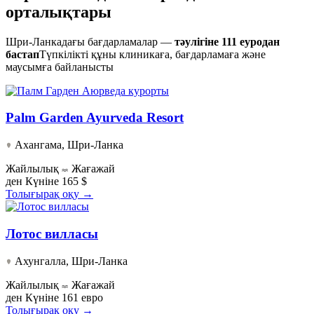
орталықтары
Шри-Ланкадағы бағдарламалар —
тәулігіне 111 еуродан
бастап
Түпкілікті құны клиникаға, бағдарламаға және
маусымға байланысты
Palm Garden Ayurveda Resort
Ахангама, Шри-Ланка
Жайлылық
Жағажай
ден
Күніне 165 $
Толығырақ оқу →
Лотос вилласы
Ахунгалла, Шри-Ланка
Жайлылық
Жағажай
ден
Күніне 161 евро
Толығырақ оқу →