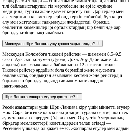
Елдің ресми тілдері — сингал және тамил тілдері, ал ағылшын
тілі байланыстырушы тіл мәртебесіне ие әрі іс жүзінде
медицина, туризм және қызмет көрсету тілі. Дәрігерлер мен
аға медицина қызметкерлері онда еркін сөйлейді, бұл кеңес
алу мен хаттаманы талқылауды жеңілдетеді. Орысша
сөйлейтін көмекшілер ірі орталықтардың бір бөлігінде бар —
брондау кезінде нақтылаймыз.
Мәскеуден Шри-Ланкаға ұшу қанша уақыт алады?
Мәскеуден Коломбоға тікелей рейспен — шамамен 8,5–9,5
сағат. Ауысып қонумен (Дубай, Доха, Абу-Даби және т.б.
арқылы) жол стыковкаға байланысты 12 сағаттан асады.
Тікелей рейстер әрдайым бола бермейді және маусымға
байланысты, сондықтан ағымдағы кестені және рейстердің
бар-жоғын брондау алдында авиакомпаниялардан
нақтылаңыз.
Шри-Ланкаға сапарға егулер қажет пе?
Ресей азаматтары үшін Шри-Ланкаға кіру үшін міндетті егулер
жоқ. Сары безгекке қарсы вакцинация туралы сертификат тек
ауру таралған елдерден (Африка мен Оңтүстік Американың
бірқатар мемлекеттері) келетіндерден талап етіледі —
Ресейден ұшқанда ол қажет емес. Жоспарлы егулер мен алдын