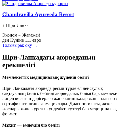
Chandravilla Ayurveda Resort
Шри-Ланка
Эконом
Жағажай
ден
Күніне 111 евро
Толығырақ оқу →
Шри-Ланкадағы аюрведаның
ерекшелігі
Мемлекеттік медициналық жүйенің бөлігі
Шри-Ланкадағы аюрведа ресми түрде ел денсаулық
сақтауының бөлігі: бейінді аюрведалық білімі бар, мемлекет
лицензиялаған дәрігерлер және клиникалар жанындағы өз
сертификатталған фармациялары. Диагностикасы, жеке
жоспары және курсты күнделікті түзетуі бар медициналық
формат.
Мұхит — емдеудің бір бөлігі