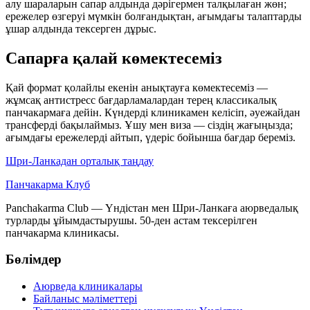
алу шараларын сапар алдында дәрігермен талқылаған жөн;
ережелер өзгеруі мүмкін болғандықтан, ағымдағы талаптарды
ұшар алдында тексерген дұрыс.
Сапарға қалай көмектесеміз
Қай формат қолайлы екенін анықтауға көмектесеміз —
жұмсақ антистресс бағдарламалардан терең классикалық
панчакармаға дейін. Күндерді клиникамен келісіп, әуежайдан
трансферді бақылаймыз. Ұшу мен виза — сіздің жағыңызда;
ағымдағы ережелерді айтып, үдеріс бойынша бағдар береміз.
Шри-Ланкадан орталық таңдау
Панчакарма
Клуб
Panchakarma Club — Үндістан мен Шри-Ланкаға аюрведалық
турларды ұйымдастырушы. 50-ден астам тексерілген
панчакарма клиникасы.
Бөлімдер
Аюрведа клиникалары
Байланыс мәліметтері