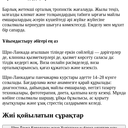
Барлық жетекші орталық тропиктік жағалауда. Жылы теңіз,
ылғалды климат және толқындардың табиғи ырғағы майлы
емшаралардың әсерін күшейтеді әрі жүйке жүйесіне
созылмалы кернеуден шығуға көмектеседі. Емделу мен мұхит
бір сапарда.
Ұйымдастыру әбігері ең аз
Шри-Ланкада ағылшын тілінде еркін сөйлейді — дәрігерлер
де, клиника қызметкерлері де, қызмет көрсету саласы да:
тілдік кедергі жоқ. Виза онлайн рәсімделеді, виза
орталықтарынсыз, қағаз құжатсыз және кезексіз.
Шри-Ланкадағы панчакарма курстары әдетте 14–28 күнге
созылады. Бағдарлама жеке анамнезге қарай құрылады:
диагностика, дайындық майлы емшаралар, негізгі тазарту
техникалары, фитотерапия, диета, қалпына келу кезеңі. Мұнда
көбіне созылмалы шаршау, ұйқы бұзылысы, ас қорыту
ауытқулары және ұзақ стрестің салдарымен келеді.
Жиі қойылатын сұрақтар
Шри-Ланка Кераладан және Үндістанның басқа штаттарынан