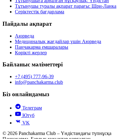
Тұтынушыға арналған нұсқаулық: Үндістан
Тұтынушы туралы ақпарат парағы: Шри-Ланка
Серіктестік бағдарлама
Пайдалы ақпарат
Аюрведа
Медициналық жағдайлар үшін Аюрведа
Панчакарма емшаралары
Көрікті жерлер
Байланыс мәліметтері
+7 (495) 777-96-39
info@panchakarma.club
Біз онлайндамыз
Телеграм
Ютуб
VK
© 2026 Panchakarma Club – Үндістандағы түпнұсқа
Панчакарма. Барлық құқықтар қорғалған.