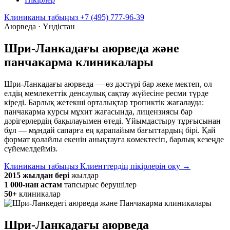
Клиниканы табыңыз
+7 (495) 777-96-39
Аюрведа · Үндістан
Шри-Ланкадағы аюрведа және
панчакарма клиникалары
Шри-Ланкадағы аюрведа — өз дәстүрі бар жеке мектеп, ол
елдің мемлекеттік денсаулық сақтау жүйесіне ресми түрде
кіреді. Барлық жетекші орталықтар тропиктік жағалауда:
панчакарма курсы мұхит жағасында, лицензиясы бар
дәрігерлердің бақылауымен өтеді. Ұйымдастыру тұрғысынан
бұл — мұндай сапарға ең қарапайым бағыттардың бірі. Қай
формат қолайлы екенін анықтауға көмектесіп, барлық кезеңде
сүйемелдейміз.
Клиниканы табыңыз
Клиенттердің пікірлерін оқу →
2015 жылдан бері
жылдар
1 000-нан астам
тапсырыс берушілер
50+
клиникалар
Шри-Ланкадағы аюрведа