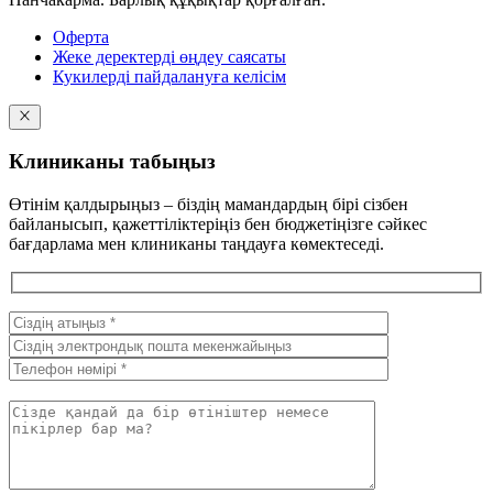
Оферта
Жеке деректерді өңдеу саясаты
Кукилерді пайдалануға келісім
Клиниканы табыңыз
Өтінім қалдырыңыз – біздің мамандардың бірі сізбен
байланысып, қажеттіліктеріңіз бен бюджетіңізге сәйкес
бағдарлама мен клиниканы таңдауға көмектеседі.