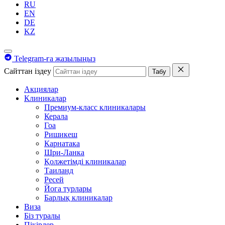
RU
EN
DE
KZ
Telegram-ға жазылыңыз
Сайттан іздеу
Табу
Акциялар
Клиникалар
Премиум-класс клиникалары
Керала
Гоа
Ришикеш
Карнатака
Шри-Ланка
Қолжетімді клиникалар
Таиланд
Ресей
Йога турлары
Барлық клиникалар
Виза
Біз туралы
Пікірлер