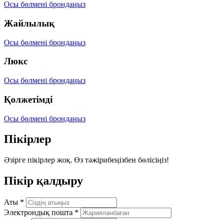
Осы бөлмені брондаңыз
Жайлылық
Осы бөлмені брондаңыз
Люкс
Осы бөлмені брондаңыз
Қолжетімді
Осы бөлмені брондаңыз
Пікірлер
Әзірге пікірлер жоқ. Өз тәжірибеңізбен бөлісіңіз!
Пікір қалдыру
Аты
*
Электрондық пошта
*