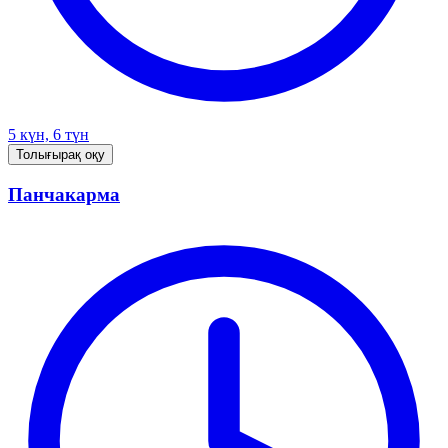
5 күн, 6 түн
Толығырақ оқу
Панчакарма