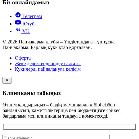
Біз онлайндамыз
Телеграм
Ютуб
VK
© 2026 Панчакарма клубы – Үндістандағы түпнұсқа
Панчакарма. Барлық құқықтар қорғалған.
Оферта
Жеке деректерді өңдеу саясаты
Кукилерді пайдалануға келісім
Клиниканы табыңыз
Өтінім қалдырыңыз – біздің мамандардың бірі сізбен
байланысып, қажеттіліктеріңіз бен бюджетіңізге сәйкес
бағдарлама мен клиниканы таңдауға көмектеседі.