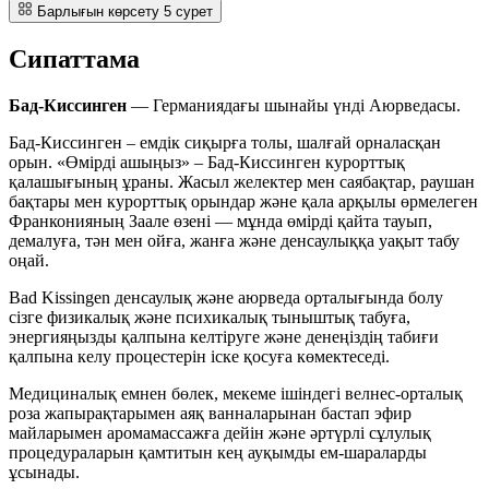
Барлығын көрсету
5
сурет
Сипаттама
Бад-Киссинген
— Германиядағы шынайы үнді Аюрведасы.
Бад-Киссинген – емдік сиқырға толы, шалғай орналасқан
орын. «Өмірді ашыңыз» – Бад-Киссинген курорттық
қалашығының ұраны. Жасыл желектер мен саябақтар, раушан
бақтары мен курорттық орындар және қала арқылы өрмелеген
Франконияның Заале өзені — мұнда өмірді қайта тауып,
демалуға, тән мен ойға, жанға және денсаулыққа уақыт табу
оңай.
Bad Kissingen денсаулық және аюрведа орталығында болу
сізге физикалық және психикалық тыныштық табуға,
энергияңызды қалпына келтіруге және денеңіздің табиғи
қалпына келу процестерін іске қосуға көмектеседі.
Медициналық емнен бөлек, мекеме ішіндегі велнес-орталық
роза жапырақтарымен аяқ ванналарынан бастап эфир
майларымен аромамассажға дейін және әртүрлі сұлулық
процедураларын қамтитын кең ауқымды ем-шараларды
ұсынады.