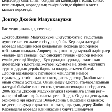
кеңсесінде оқытылып, сондықтан канондарға толық сәйкес
келе отырып, аюрведалық тәжірибесінде бірінші класты
қызмет көрсетеді.
Доктор Джобин Мадуккакуджи
Бас медициналық қызметкер
Доктор Джобин Мадуккакужи Оңтүстік-батыс Үндістанда
дүниеге келген және сегіз ұрпақ бойы Кералада дәстүрлі
аюрведа медицинасын қолданатын аюрведа дәрігерлері
отбасынан шыққан. Аюрведаның отанында мұндай дәрігерлер
«ваидя» деп аталады, бұл санскрит тілінде «дәрігер немесе
емші» дегенді білдіреді. Бұл ұрпақтан-ұрпаққа жалғасқан
дәрігерлер Үндістанда жоғары құрметке ие, және жергілікті
тұрғындардың дерлік барлығы оларды атымен біледі.
Дәрігер адамдардың ауруларын жеңілдетіп немесе
сауықтыруы тиіс – дәл осы көзқарасты доктор Джобин мен
оның отбасы ұстанады. Оның емдеу әдістері ата-бабаларының
дәстүрлі біліміне және ең озық технологияларға негізделген.
2006 жылы Джобин Мадуккакуджи Германияға алғаш рет –
және, өзі ойлағандай, жалғыз рет – барды. Онда ол денсаулық
экономисі әрі оқытушы Эбба-Карина Сандермен кездейсоқ
кездесті, ол ауыр сырқаттанып жатқандықтан, дереу Жобиннің
Кераладағы аюрведа клиникасына баруға шақыруын