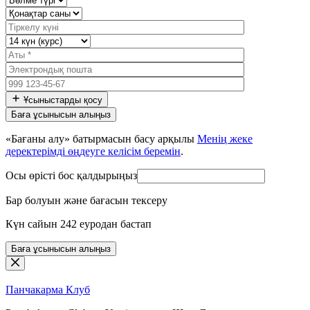
Ұсыныстарды қосу
«Бағаны алу» батырмасын басу арқылы
Менің жеке
деректерімді өңдеуге келісім беремін
.
Осы өрісті бос қалдырыңыз
Бар болуын және бағасын тексеру
Күн сайын 242 еуродан бастап
Баға ұсынысын алыңыз
Панчакарма
Клуб