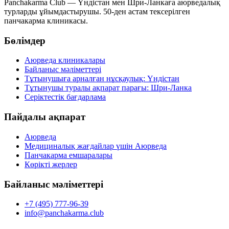
Panchakarma Club — Үндістан мен Шри-Ланкаға аюрведалық
турларды ұйымдастырушы. 50-ден астам тексерілген
панчакарма клиникасы.
Бөлімдер
Аюрведа клиникалары
Байланыс мәліметтері
Тұтынушыға арналған нұсқаулық: Үндістан
Тұтынушы туралы ақпарат парағы: Шри-Ланка
Серіктестік бағдарлама
Пайдалы ақпарат
Аюрведа
Медициналық жағдайлар үшін Аюрведа
Панчакарма емшаралары
Көрікті жерлер
Байланыс мәліметтері
+7 (495) 777-96-39
info@panchakarma.club