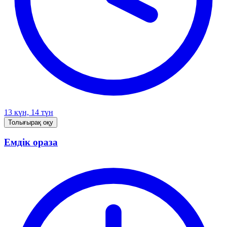
13 күн, 14 түн
Толығырақ оқу
Емдік ораза