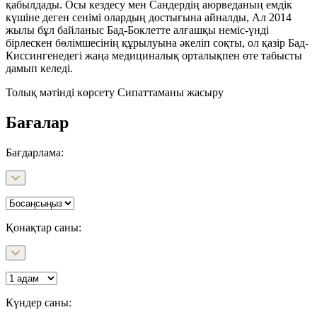
қабылдады. Осы кездесу мен Сандердің аюрведаның емдік
күшіне деген сенімі олардың достығына айналды, Ал 2014
жылы бұл байланыс Бад-Боклетте алғашқы неміс-үнді
бірлескен бөлімшесінің құрылуына әкеліп соқты, ол қазір Бад-
Киссингенедегі жаңа медициналық орталықпен өте табысты
дамып келеді.
Толық мәтінді көрсету
Сипаттаманы жасыру
Бағалар
Бағдарлама
:
Қонақтар саны:
Күндер саны
: