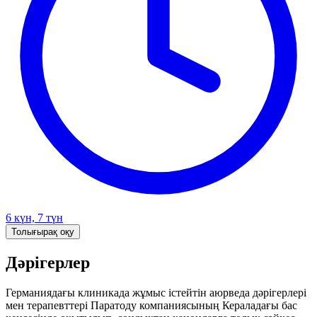
6 күн, 7 түн
Толығырақ оқу
Дәрігерлер
Германиядағы клиникада жұмыс істейтін аюрведа дәрігерлері
мен терапевттері Паратоду компаниясының Кераладағы бас