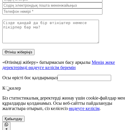
«Өтінімді жіберу» батырмасын басу арқылы
Менің жеке
деректерімді өңдеуге келісім беремін
Осы өрісті бос қалдырыңыз
Кुкилер
Біз статистикалық деректерді жинау үшін cookie-файлдар мен
құралдарды қолданамыз. Осы веб-сайтты пайдалануды
жалғастыра отырып, сіз келісесіз
өңдеуге келісім
.
Қабылдау