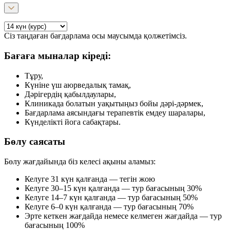
Сіз таңдаған бағдарлама осы маусымда қолжетімсіз.
Бағаға мыналар кіреді:
Тұру,
Күніне үш аюрведалық тамақ,
Дәрігердің қабылдаулары,
Клиникада болатын уақытыңыз бойы дәрі-дәрмек,
Бағдарлама аясындағы терапевтік емдеу шаралары,
Күнделікті йога сабақтары.
Бөлу саясаты
Бөлу жағдайында біз келесі ақыны аламыз:
Келуге 31 күн қалғанда — тегін жою
Келуге 30–15 күн қалғанда — тур бағасының 30%
Келуге 14–7 күн қалғанда — тур бағасының 50%
Келуге 6–0 күн қалғанда — тур бағасының 70%
Эрте кеткен жағдайда немесе келмеген жағдайда — тур
бағасының 100%