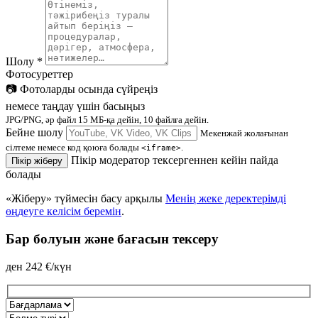
Шолу
*
Фотосуреттер
📷
Фотоларды осында сүйреңіз
немесе таңдау үшін басыңыз
JPG/PNG, әр файл 15 МБ-қа дейін, 10 файлға дейін.
Бейне шолу
Мекенжай жолағынан
сілтеме немесе код қоюға болады
.
<iframe>
Пікір модератор тексергеннен кейін пайда
Пікір жіберу
болады
«Жіберу» түймесін басу арқылы
Менің жеке деректерімді
өңдеуге келісім беремін
.
Бар болуын және бағасын тексеру
ден
242
€/күн