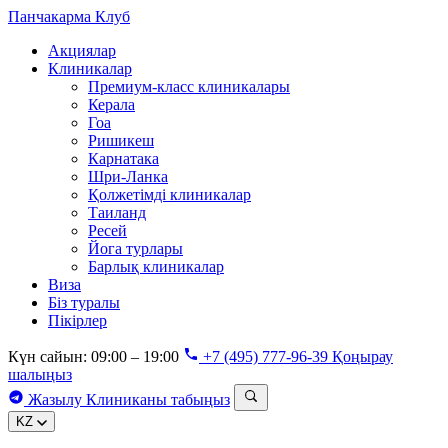
Панчакарма
Клуб
Акциялар
Клиникалар
Премиум-класс клиникалары
Керала
Гоа
Ришикеш
Карнатака
Шри-Ланка
Қолжетімді клиникалар
Таиланд
Ресей
Йога турлары
Барлық клиникалар
Виза
Біз туралы
Пікірлер
Күн сайын: 09:00 – 19:00
+7 (495) 777-96-39
Қоңырау
шалыңыз
Жазылу
Клиниканы табыңыз
KZ