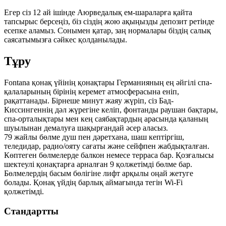
Егер сіз 12 ай ішінде Аюрведалық ем-шараларға қайта
тапсырыс берсеңіз, біз сіздің жою ақыңызды депозит ретінде
есепке аламыз. Сонымен қатар, заң нормалары біздің салық
саясатымызға сәйкес қолданылады.
Тұру
Fontana қонақ үйінің қонақтары Германияның ең әйгілі спа-
қалаларының бірінің керемет атмосферасына еніп,
рақаттанады. Бірнеше минут жаяу жүріп, сіз Бад-
Киссингеннің дәл жүрегіне келіп, фонтанды раушан бақтары,
спа-орталықтары мен кең саябақтардың арасында қаланың
шуылынан демалуға шақырғандай әсер аласыз.
79 жайлы бөлме душ пен дәретхана, шаш кептіргіш,
теледидар, радио/ояту сағаты және сейфпен жабдықталған.
Көптеген бөлмелерде балкон немесе терраса бар. Қозғалысы
шектеулі қонақтарға арналған 9 қолжетімді бөлме бар.
Бөлмелердің басым бөлігіне лифт арқылы оңай жетуге
болады. Қонақ үйдің барлық аймағында тегін Wi-Fi
қолжетімді.
Стандартты