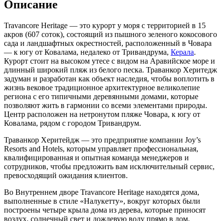
Описание
Travancore Heritage — это курорт у моря с территорией в 15
акров (607 соток), состоящий из пышного зеленого кокосового
сада и ландшафтных окрестностей, расположенный в Човара
— к югу от Ковалама, недалеко от Тривандрума,
Керала
.
Курорт стоит на высоком утесе с видом на Аравийское море и
длинный широкий пляж из белого песка. Траванкор Херитедж
задуман и разработан как объект наследия, чтобы воплотить в
жизнь вековое традиционное архитектурное великолепие
региона с его типичными деревянными домами, которые
позволяют жить в гармонии со всеми элементами природы.
Центр расположен на нетронутом пляже Човара, к югу от
Ковалама, рядом с городом Тривандрум.
Траванкор Херитейдж — это предприятие компании Joy’s
Resorts and Hotels, которым управляет профессиональная,
квалифицированная и опытная команда менеджеров и
сотрудников, чтобы предложить вам исключительный сервис,
превосходящий ожидания клиентов.
Во Внутреннем дворе Travancore Heritage находятся дома,
выполненные в стиле «Налукетту», вокруг которых были
построены четыре крыла дома из дерева, которые приносят
воздух, солнечный свет и дождевую воду прямо в дом,