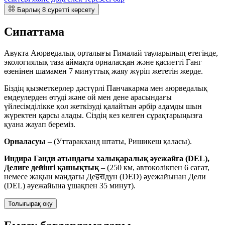
Барлық 8 суретті көрсету
Сипаттама
Авукта Аюрведалық орталығы Гималай тауларының етегінде,
экологиялық таза аймақта орналасқан және қасиетті Ганг
өзенінен шамамен 7 минуттық жаяу жүріп жететін жерде.
Біздің қызметкерлер дәстүрлі Панчакарма мен аюрведалық
емдеулерден өтуді және ой мен дене арасындағы
үйлесімділікке қол жеткізуді қалайтын әрбір адамды шын
жүректен қарсы алады. Сіздің кез келген сұрақтарыңызға
қуана жауап береміз.
Орналасуы
– (Уттаракханд штаты, Ришикеш қаласы).
Индира Ганди атындағы халықаралық әуежайға (DEL),
Делиге дейінгі қашықтық
– (250 км, автокөлікпен 6 сағат,
немесе жақын маңдағы Деहराдун (DED) әуежайынан Дели
(DEL) әуежайына ұшақпен 35 минут).
Толығырақ оқу