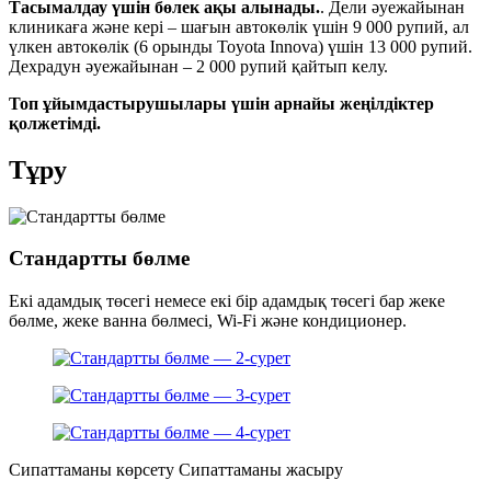
Тасымалдау үшін бөлек ақы алынады.
. Дели әуежайынан
клиникаға және кері – шағын автокөлік үшін 9 000 рупий, ал
үлкен автокөлік (6 орынды Toyota Innova) үшін 13 000 рупий.
Дехрадун әуежайынан – 2 000 рупий қайтып келу.
Топ ұйымдастырушылары үшін арнайы жеңілдіктер
қолжетімді.
Тұру
Стандартты бөлме
Екі адамдық төсегі немесе екі бір адамдық төсегі бар жеке
бөлме, жеке ванна бөлмесі, Wi-Fi және кондиционер.
Сипаттаманы көрсету
Сипаттаманы жасыру