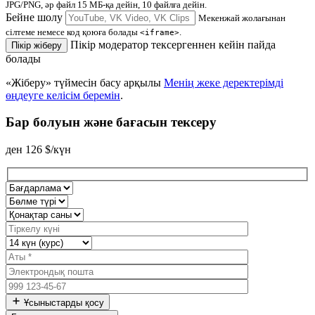
JPG/PNG, әр файл 15 МБ-қа дейін, 10 файлға дейін.
Бейне шолу
Мекенжай жолағынан
сілтеме немесе код қоюға болады
.
<iframe>
Пікір модератор тексергеннен кейін пайда
Пікір жіберу
болады
«Жіберу» түймесін басу арқылы
Менің жеке деректерімді
өңдеуге келісім беремін
.
Бар болуын және бағасын тексеру
ден
126
$/күн
Ұсыныстарды қосу