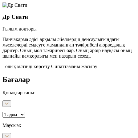
Др Свати
Ғылым докторы
Панчакарма әдісі арқылы әйелдердің денсаулығындағы
мәселелерді емдеуге маманданған тәжірибелі аюрведалық
дәрігер. Оның мол тәжірибесі бар. Оның әрбір науқасы оның
шынайы қамқорлығы мен назарын сезеді.
Толық мәтінді көрсету
Сипаттаманы жасыру
Бағалар
Қонақтар саны:
Маусым
: