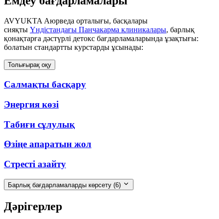
Емдеу бағдарламалары
AVYUKTA Аюрведа орталығы, басқалары
сияқты
Үндістандағы Панчакарма клиникалары
, барлық
қонақтарға дәстүрлі детокс бағдарламаларында ұзақтығы:
болатын стандартты курстарды ұсынады:
Толығырақ оқу
Салмақты басқару
Энергия көзі
Табиғи сұлулық
Өзіңе апаратын жол
Стресті азайту
Барлық бағдарламаларды көрсету
(6)
Дәрігерлер