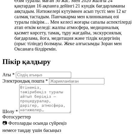
Өзім туралы: маған 50 жас. Мен 2020 жылғы 24
қаңтардан 16 ақпанға дейінгі 21 күндік бағдарламаны
аяқтадым. Нәтижелері күтуімнен асып түсті: мен 12 кг
салмақ тастадым. Панчакарма мен клиниканың өзі
туралы пікірім… Мен келесі жоғары сапалы аспектілерді
атап өткім келеді: жалпы атмосфера, медициналық
қызмет көрсету, тамақ, тұру жағдайы, экскурсиялық
бағдарлама, йога, медитация және тілдік кедергінің
(орыс тілінде) болмауы. Жеке алғысымды Зоран мен
Оксанаға білдіремін.
Пікір қалдыру
Аты
*
Электрондық пошта
*
Шолу
*
Фотосуреттер
📷
Фотоларды осында сүйреңіз
немесе таңдау үшін басыңыз