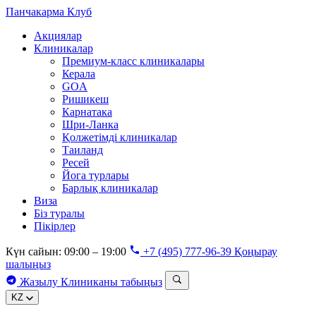
Панчакарма
Клуб
Акциялар
Клиникалар
Премиум-класс клиникалары
Керала
GOA
Ришикеш
Карнатака
Шри-Ланка
Қолжетімді клиникалар
Таиланд
Ресей
Йога турлары
Барлық клиникалар
Виза
Біз туралы
Пікірлер
Күн сайын: 09:00 – 19:00
+7 (495) 777-96-39
Қоңырау
шалыңыз
Жазылу
Клиниканы табыңыз
KZ