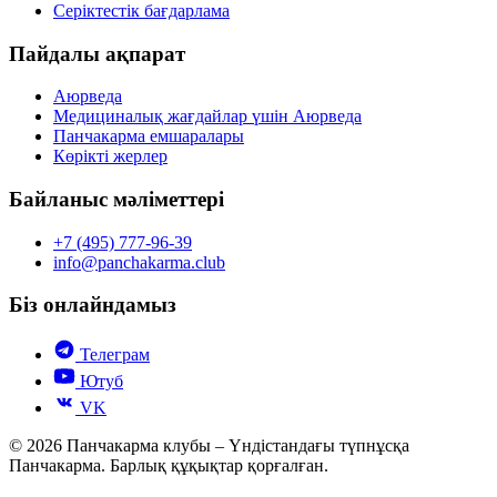
Серіктестік бағдарлама
Пайдалы ақпарат
Аюрведа
Медициналық жағдайлар үшін Аюрведа
Панчакарма емшаралары
Көрікті жерлер
Байланыс мәліметтері
+7 (495) 777-96-39
info@panchakarma.club
Біз онлайндамыз
Телеграм
Ютуб
VK
© 2026 Панчакарма клубы – Үндістандағы түпнұсқа
Панчакарма. Барлық құқықтар қорғалған.