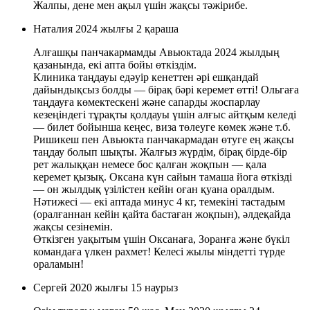
Жалпы, дене мен ақыл үшін жақсы тәжірибе.
Наталия
2024 жылғы 2 қараша
Алғашқы панчакармамды Авьюктада 2024 жылдың
қазанында, екі апта бойы өткіздім.
Клиника таңдауы едәуір кенеттен әрі ешқандай
дайындықсыз болды — бірақ бәрі керемет өтті! Ольгаға
таңдауға көмектескені және сапарды жоспарлау
кезеңіндегі тұрақты қолдауы үшін алғыс айтқым келеді
— билет бойынша кеңес, виза төлеуге көмек және т.б.
Ришикеш пен Авьюкта панчакармадан өтуге ең жақсы
таңдау болып шықты. Жалғыз жүрдім, бірақ бірде-бір
рет жалыққан немесе бос қалған жоқпын — қала
керемет қызық. Оксана күн сайын тамаша йога өткізді
— он жылдық үзілістен кейін оған қуана оралдым.
Нәтижесі — екі аптада минус 4 кг, темекіні тастадым
(оралғаннан кейін қайта бастаған жоқпын), әлдеқайда
жақсы сезінемін.
Өткізген уақытым үшін Оксанаға, Зоранға және бүкіл
командаға үлкен рахмет! Келесі жылы міндетті түрде
ораламын!
Сергей
2020 жылғы 15 наурыз