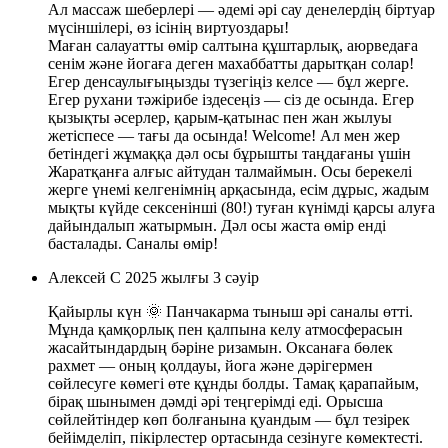
Ал массаж шеберлері — әдемі әрі сау денелердің біртуар
мүсіншілері, өз ісінің виртуоздары!
Маған салауатты өмір салтына құштарлық, аюрведаға
сенім және йогаға деген махаббатты дарытқан солар!
Егер денсаулығыңызды түзегіңіз келсе — бұл жерге.
Егер рухани тәжірибе іздесеңіз — сіз де осында. Егер
қызықты әсерлер, қарым-қатынас пен жан жылуы
жетіспесе — тағы да осында! Welcome! Ал мен жер
бетіндегі жұмаққа дәл осы бұрышты таңдағаны үшін
Жаратқанға алғыс айтудан талмаймын. Осы берекелі
жерге үнемі келгенімнің арқасында, есім дұрыс, жадым
мықты күйде сексенінші (80!) туған күнімді қарсы алуға
дайындалып жатырмын. Дәл осы жаста өмір енді
басталады. Саналы өмір!
Алексей С
2025 жылғы 3 сәуір
Қайырлы күн 🌞 Панчакарма тыныш әрі саналы өтті.
Мұнда қамқорлық пен қалпына келу атмосферасын
жасайтындардың бәріне ризамын. Оксанаға бөлек
рахмет — оның қолдауы, йога және дәрігермен
сөйлесуге көмегі өте құнды болды. Тамақ қарапайым,
бірақ шынымен дәмді әрі теңгерімді еді. Орысша
сөйлейтіндер көп болғанына қуандым — бұл тезірек
бейімделіп, пікірлестер ортасында сезінуге көмектесті.