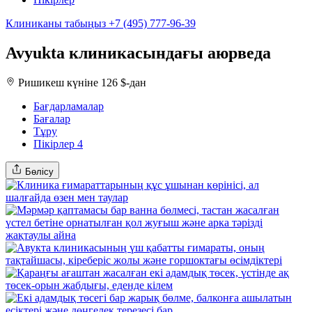
Клиниканы табыңыз
+7 (495) 777-96-39
Avyukta клиникасындағы аюрведа
Ришикеш
күніне 126 $-дан
Бағдарламалар
Бағалар
Тұру
Пікірлер
4
Бөлісу