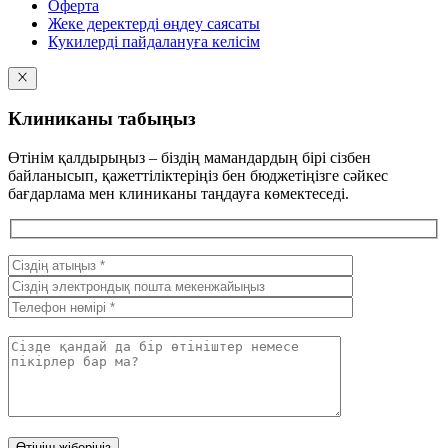
Оферта
Жеке деректерді өңдеу саясаты
Кукилерді пайдалануға келісім
Клиниканы табыңыз
Өтінім қалдырыңыз – біздің мамандардың бірі сізбен
байланысып, қажеттіліктеріңіз бен бюджетіңізге сәйкес
бағдарлама мен клиниканы таңдауға көмектеседі.