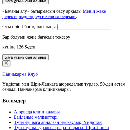
«Бағаны алу» батырмасын басу арқылы
Менің жеке
деректерімді өңдеуге келісім беремін
.
Осы өрісті бос қалдырыңыз
Бар болуын және бағасын тексеру
күніне 126 $-ден
Баға ұсынысын алыңыз
Панчакарма
Клуб
Үндістан мен Шри-Ланкаға аюрведалық турлар. 50-ден астам
сенімді Панчакарма клиникалары.
Бөлімдер
Аюрведа клиникалары
Байланыс мәліметтері
Тұтынушыға арналған нұсқаулық: Үндістан
Тұтынушы туралы ақпарат парағы: Шри-Ланка