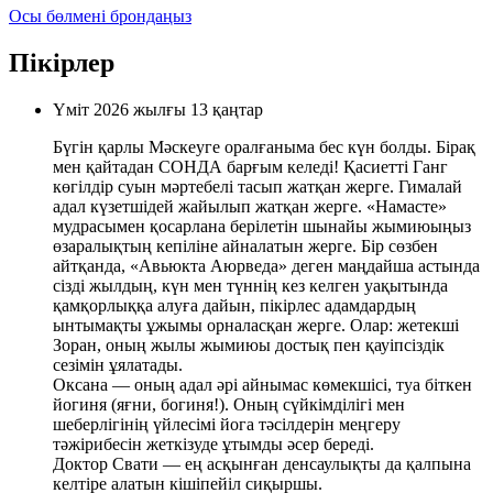
Осы бөлмені брондаңыз
Пікірлер
Үміт
2026 жылғы 13 қаңтар
Бүгін қарлы Мәскеуге оралғаныма бес күн болды. Бірақ
мен қайтадан СОНДА барғым келеді! Қасиетті Ганг
көгілдір суын мәртебелі тасып жатқан жерге. Гималай
адал күзетшідей жайылып жатқан жерге. «Намасте»
мудрасымен қосарлана берілетін шынайы жымиюыңыз
өзаралықтың кепіліне айналатын жерге. Бір сөзбен
айтқанда, «Авьюкта Аюрведа» деген маңдайша астында
сізді жылдың, күн мен түннің кез келген уақытында
қамқорлыққа алуға дайын, пікірлес адамдардың
ынтымақты ұжымы орналасқан жерге. Олар: жетекші
Зоран, оның жылы жымиюы достық пен қауіпсіздік
сезімін ұялатады.
Оксана — оның адал әрі айнымас көмекшісі, туа біткен
йогиня (яғни, богиня!). Оның сүйкімділігі мен
шеберлігінің үйлесімі йога тәсілдерін меңгеру
тәжірибесін жеткізуде ұтымды әсер береді.
Доктор Свати — ең асқынған денсаулықты да қалпына
келтіре алатын кішіпейіл сиқыршы.