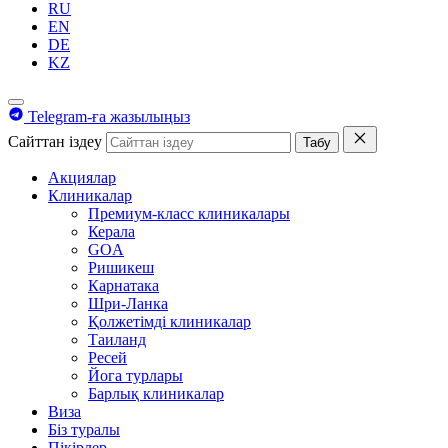
RU
EN
DE
KZ
Telegram-ға жазылыңыз
Сайттан іздеу
Табу
Акциялар
Клиникалар
Премиум-класс клиникалары
Керала
GOA
Ришикеш
Карнатака
Шри-Ланка
Қолжетімді клиникалар
Таиланд
Ресей
Йога турлары
Барлық клиникалар
Виза
Біз туралы
Пікірлер