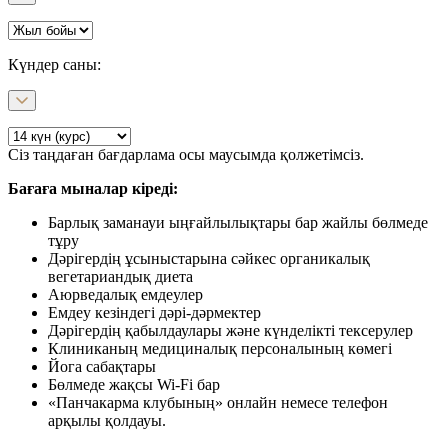
Күндер саны
:
Сіз таңдаған бағдарлама осы маусымда қолжетімсіз.
Бағаға мыналар кіреді:
Барлық заманауи ыңғайлылықтары бар жайлы бөлмеде
тұру
Дәрігердің ұсыныстарына сәйкес органикалық
вегетариандық диета
Аюрведалық емдеулер
Емдеу кезіндегі дәрі-дәрмектер
Дәрігердің қабылдаулары және күнделікті тексерулер
Клиниканың медициналық персоналының көмегі
Йога сабақтары
Бөлмеде жақсы Wi-Fi бар
«Панчакарма клубының» онлайн немесе телефон
арқылы қолдауы.