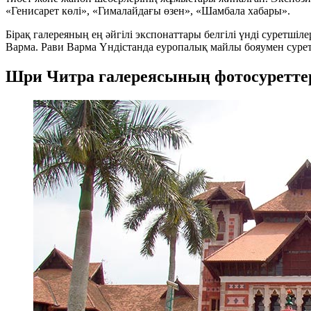
«Генисарет көлі», «Гималайдағы өзен», «Шамбала хабары».
Бірақ галереяның ең әйгілі экспонаттары белгілі үнді суретш
Варма. Рави Варма Үндістанда еуропалық майлы бояумен сурет
Шри Читра галереясының фотосуретте