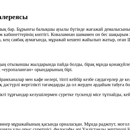
алереясы
шық бар. Бұрынғы балықшы ауылы бүгінде жағажай демалысының е
ж кабинеттерінің көптігі. Коваламнан шамамен он бес шақырым
, кең саябақ аумағында, мұражай кешені жайылып жатыр, оған Ш
дың отызыншы жылдарында пайда болды, бірақ мұнда қонақүйл
ң «еуропаланған» орындарының бірі.
рамханалар мен кафе иелері, тіпті кейбір кезбе саудагерлер де
 дәстүрлі жергілікті тағамдарды да ол жерден әрдайым табуға б
кті тұрғындар келушілермен суретке түскенді місе тұтпайды, к
өнер мұражайының қасында орналасқан. Мұнда раджпут, могол ж
ияда ұлы орыс суретшісі, философы әрі Үндістанды зерттеуші Н