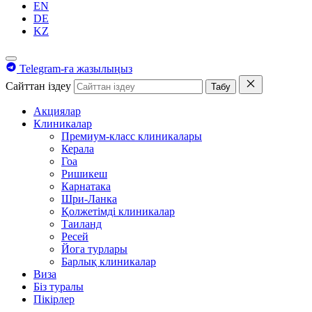
EN
DE
KZ
Telegram-ға жазылыңыз
Сайттан іздеу
Табу
Акциялар
Клиникалар
Премиум-класс клиникалары
Керала
Гоа
Ришикеш
Карнатака
Шри-Ланка
Қолжетімді клиникалар
Таиланд
Ресей
Йога турлары
Барлық клиникалар
Виза
Біз туралы
Пікірлер