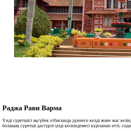
Раджа Рави Варма
Үнді суретшісі ақсүйек отбасында дүниеге келді және жас кезі
болашақ суретші дәстүрлі үнді кескіндемесі курсынан өтті, со