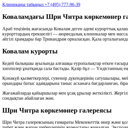
Клиниканы табыңыз
+7 (495) 777-96-39
Коваламдағы Шри Читра көркемөнер г
Араб теңізінің жағасында Ковалам деген әдемі курорттық қала
курорттардың ерекшелігі — аюрведалық клиникалар мен масса
әйгілі храмдары бар Тривандрам орналасқан. Қала орталығында
Ковалам курорты
Кедей балықшы ауылында алғашқы еуропалықтар өткен ғасыр
хиппилер ұнатқанда сала бастады. Қазір бұл — Үндістанның е
Қонақүй қызметкерлері, сувенир дүкендерінің сатушылары, мей
орындары батыс адамдарына таныс асханаға бағдарланған, бірақ
Жағажайларда қайыршылар мен ұсақ ұрылар жеткілікті. Жергілі
сондықтан абайлаған жөн.
Шри Читра көркемөнер галереясы
Шри Читра галереясының ғимараты Мемлекеттік өнер және қол
тибет және жапон шеберлерінің жұмыстары жиналған. Экспозиц