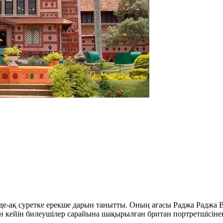
нде-ақ суретке ерекше дарын танытты. Оның ағасы Раджа Раджа В
дан кейін билеушілер сарайына шақырылған британ портретшісіне