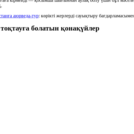
 бағаға кірмейді — қосымша шығыннан аулақ болу үшін бұл мәсе
.
станға аюрведа-тур
: көрікті жерлерді сауықтыру бағдарламасыме
тоқтауға болатын қонақүйлер