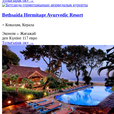
Толығырақ оқу →
Bethsaida Hermitage Ayurvedic Resort
Ковалам, Керала
Эконом
Жағажай
ден
Күніне 117 евро
Толығырақ оқу →