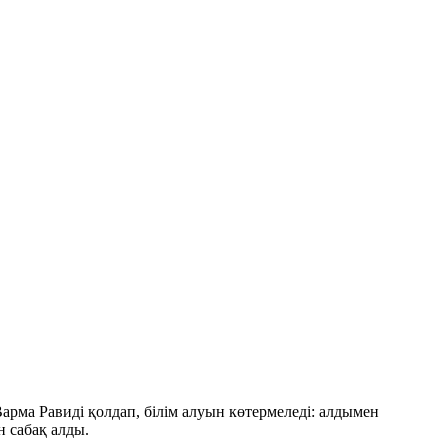
арма Равиді қолдап, білім алуын көтермеледі: алдымен
н сабақ алды.