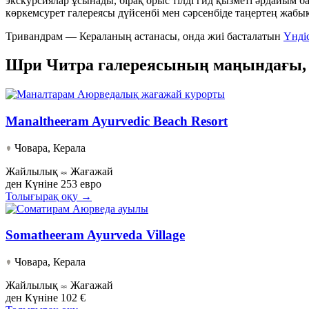
экскурсиялар ұсынады, бірақ орыс тілді гид қызметі әрдайым
көркемсурет галереясы дүйсенбі мен сәрсенбіде таңертең жабық
Тривандрам — Кераланың астанасы, онда жиі басталатын
Үнді
Шри Читра галереясының маңындағы, 
Manaltheeram Ayurvedic Beach Resort
Човара, Керала
Жайлылық
Жағажай
ден
Күніне 253 евро
Толығырақ оқу →
Somatheeram Ayurveda Village
Човара, Керала
Жайлылық
Жағажай
ден
Күніне 102 €