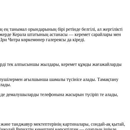
ң танымал орындарының бірі ретінде белгілі, ал жергілікті
 жерде Керала штатының астанасы — керемет сарайлары мен
ри Читра көркемөнер галереясы да кіреді.
ерді тек алпысыншы жылдары, керемет құмды жағажайларды
 келушілермен ағылшынша шамалы түсінісе алады. Тамақтану
олады.
ейде демалушыларды телефонына жасырын түсіріп те алады,
әне танджавур мектептерінің картиналары, сондай-ақ қытай,
иколай Рерихтің кенептері көрсетілген — олардың ішінде