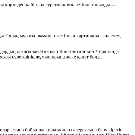
ғы көрмеден кейін, ол суретші-князь ретінде танылды —
ды. Оның мұрасы шамамен жеті мың картинаны ғана емес,
ылдардың ортасынан Николай Константинович Үндістанда
еясы суретшінің жұмыстарына жеке қанат бөлді.
олар астана бойынша көркемөнер галереясына бару кіретін