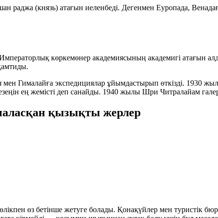
шан раджа (князь) атағын иеленбеді. Дегенмен Еуропада, Венада
 Императорлық көркемөнер академиясының академигі атағын ал
қамтиды.
я мен Гималайға экспедициялар ұйымдастырып өткізді. 1930 ж
ңін ең жемісті деп санайды. 1940 жылы Шри Читралайам галер
наласқан қызықты жерлер
лікпен өз бетінше жетуге болады. Қонақүйлер мен туристік бюр