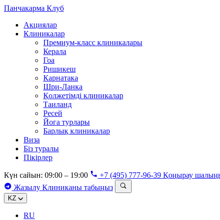
Панчакарма
Клуб
Акциялар
Клиникалар
Премиум-класс клиникалары
Керала
Гоа
Ришикеш
Карнатака
Шри-Ланка
Қолжетімді клиникалар
Таиланд
Ресей
Йога турлары
Барлық клиникалар
Виза
Біз туралы
Пікірлер
Күн сайын: 09:00 – 19:00
+7 (495) 777-96-39
Қоңырау шалың
Жазылу
Клиниканы табыңыз
KZ
RU