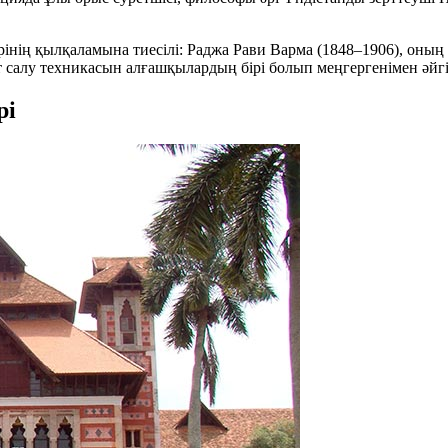
ілерінің қылқаламына тиесілі: Раджа Рави Варма (1848–1906), о
 салу техникасын алғашқылардың бірі болып меңгергенімен әйгі
рі