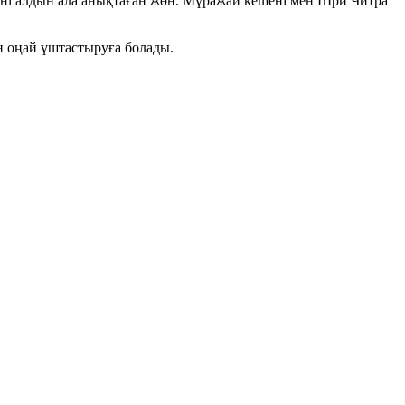
лені алдын ала анықтаған жөн. Мұражай кешені мен Шри Читра
н оңай ұштастыруға болады.