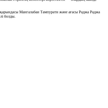
ның қарындасы Мангалабаи Тампурати және ағасы Раджа Раджа
лі болды.