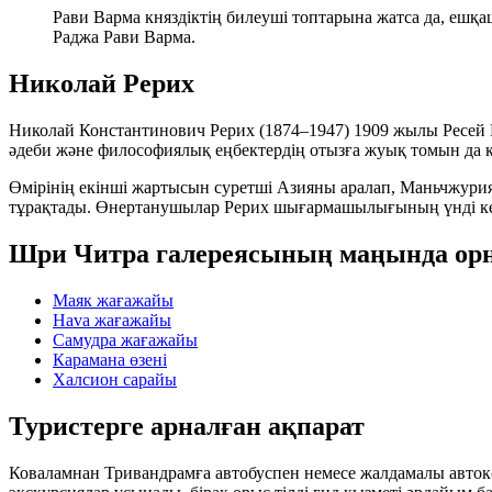
Рави Варма княздіктің билеуші топтарына жатса да, ешқа
Раджа Рави Варма.
Николай Рерих
Николай Константинович Рерих (1874–1947) 1909 жылы Ресей
әдеби және философиялық еңбектердің отызға жуық томын да 
Өмірінің екінші жартысын суретші Азияны аралап, Маньчжури
тұрақтады. Өнертанушылар Рерих шығармашылығының үнді кезе
Шри Читра галереясының маңында ор
Маяк жағажайы
Hava жағажайы
Самудра жағажайы
Карамана өзені
Халсион сарайы
Туристерге арналған ақпарат
Коваламнан Тривандрамға автобуспен немесе жалдамалы автокө