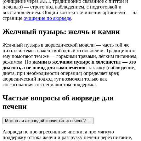
(очищение через ЖКТ, традиционно связанное с питтой и
печенью) — строго под наблюдением, с подготовкой и
восстановлением. Общий контекст очищения организма — на
странице
очищение по аюрведе
.
Желчный пузырь: желчь и камни
Желчный пузырь в аюрведической модели — часть той же
питта-системы: важен свободный отток желчи. Традиционно
ему помогают тем же — горькими травами, лёгким питанием,
режимом. Но
камни в желчном пузыре и холецистит — это
диагноз, а не повод для самолечения
: тактику (наблюдение,
диета, при необходимости операция) определяет врач;
аюрведический подход тут возможен только как
согласованная со специалистом поддержка.
Частые вопросы об аюрведе для
печени
Можно ли аюрведой «почистить» печень?
Аюрведа не про агрессивные чистки, а про мягкую
поддержку оттока желчи и разгрузку печени через питание,