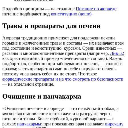
Подробно принципы — на странице
Питание по аюрведе
;
питание подбирают под
конституцию (дошу)
.
Травы и препараты для печени
Аюрведа традиционно применяет для поддержки печени
горькие и желчегонные травы и составы — их назначает врач
под состояние и конституцию, курсами. Среди известных —
расаяны и многокомпонентные препараты (например,
Лив-52
как хрестоматийный пример «печёночного» состава). Важно:
подбор трав, особенно при заболеваниях печени, — только с
врачом; часть препаратов сами по себе нагружают печень,
поэтому «назначать себе» их не стоит. Что такое
аюрведические препараты и на что смотреть по безопасности
— на отдельной странице.
Очищение и панчакарма
«Очищение печени» в аюрведе — это не жёсткий тюбаж, а
мягкое восстановление оттока желчи и разгрузка через
питание и травы. Более глубокий, курсовой вариант — в
рамках
панчакармы
: при показаниях врач назначает
виречану