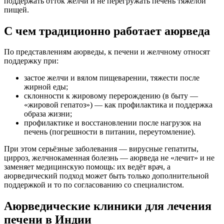
поддержать отток желчи и не перегружать печень тяжёлой
пищей.
С чем традиционно работает аюрведа
По представлениям аюрведы, к печени и желчному относят
поддержку при:
застое желчи и вялом пищеварении, тяжести после
жирной еды;
склонности к жировому перерождению (в быту —
«жировой гепатоз») — как профилактика и поддержка
образа жизни;
профилактике и восстановлении после нагрузок на
печень (погрешности в питании, переутомление).
При этом серьёзные заболевания — вирусные гепатиты,
цирроз, желчнокаменная болезнь — аюрведа не «лечит» и не
заменяет медицинскую помощь: их ведёт врач, а
аюрведический подход может быть только дополнительной
поддержкой и то по согласованию со специалистом.
Аюрведические клиники для лечения
печени в Индии