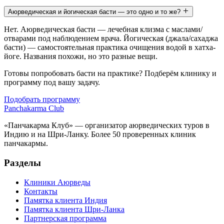
Аюрведическая и йогическая басти — это одно и то же?
Нет. Аюрведическая басти — лечебная клизма с маслами/
отварами под наблюдением врача. Йогическая (джала/сахаджа
басти) — самостоятельная практика очищения водой в хатха-
йоге. Названия похожи, но это разные вещи.
Готовы попробовать басти на практике? Подберём клинику и
программу под вашу задачу.
Подобрать программу
Panchakarma
Club
«Панчакарма Клуб» — организатор аюрведических туров в
Индию и на Шри-Ланку. Более 50 проверенных клиник
панчакармы.
Разделы
Клиники Аюрведы
Контакты
Памятка клиента Индия
Памятка клиента Шри-Ланка
Партнерская программа