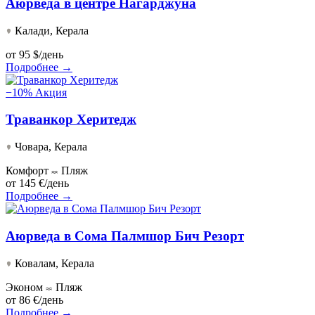
Аюрведа в центре Нагарджуна
Калади, Керала
от
95 $/день
Подробнее →
−10%
Акция
Траванкор Херитедж
Човара, Керала
Комфорт
Пляж
от
145 €/день
Подробнее →
Аюрведа в Сома Палмшор Бич Резорт
Ковалам, Керала
Эконом
Пляж
от
86 €/день
Подробнее →