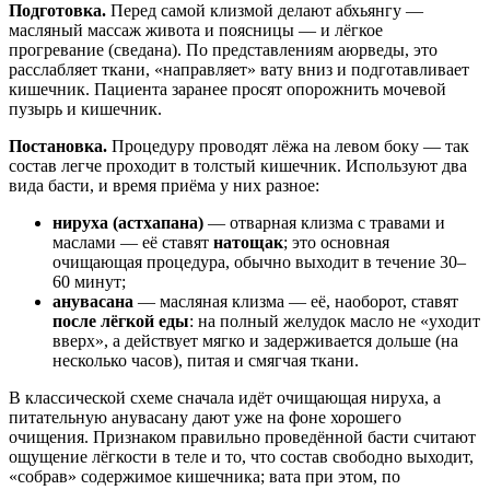
Подготовка.
Перед самой клизмой делают абхьянгу —
масляный массаж живота и поясницы — и лёгкое
прогревание (сведана). По представлениям аюрведы, это
расслабляет ткани, «направляет» вату вниз и подготавливает
кишечник. Пациента заранее просят опорожнить мочевой
пузырь и кишечник.
Постановка.
Процедуру проводят лёжа на левом боку — так
состав легче проходит в толстый кишечник. Используют два
вида басти, и время приёма у них разное:
нируха (астхапана)
— отварная клизма с травами и
маслами — её ставят
натощак
; это основная
очищающая процедура, обычно выходит в течение 30–
60 минут;
анувасана
— масляная клизма — её, наоборот, ставят
после лёгкой еды
: на полный желудок масло не «уходит
вверх», а действует мягко и задерживается дольше (на
несколько часов), питая и смягчая ткани.
В классической схеме сначала идёт очищающая нируха, а
питательную анувасану дают уже на фоне хорошего
очищения. Признаком правильно проведённой басти считают
ощущение лёгкости в теле и то, что состав свободно выходит,
«собрав» содержимое кишечника; вата при этом, по