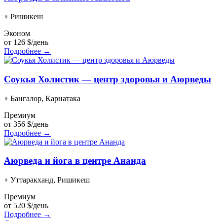
Ришикеш
Эконом
от
126 $/день
Подробнее →
Соукья Холистик — центр здоровья и Аюрведы
Бангалор, Карнатака
Премиум
от
356 $/день
Подробнее →
Аюрведа и йога в центре Ананда
Уттаракханд, Ришикеш
Премиум
от
520 $/день
Подробнее →