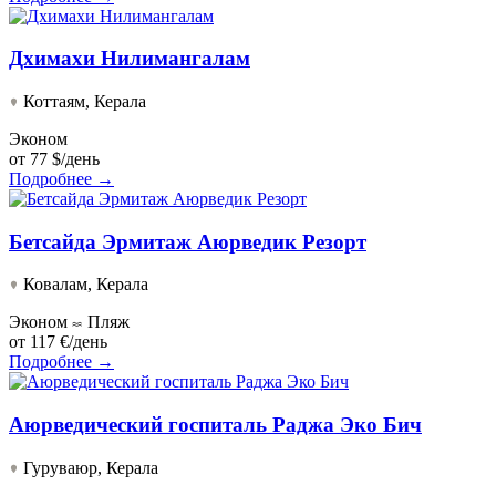
Дхимахи Нилимангалам
Коттаям, Керала
Эконом
от
77 $/день
Подробнее →
Бетсайда Эрмитаж Аюрведик Резорт
Ковалам, Керала
Эконом
Пляж
от
117 €/день
Подробнее →
Аюрведический госпиталь Раджа Эко Бич
Гуруваюр, Керала