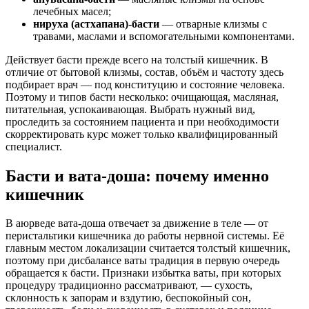
лечебных масел;
нируха (астхапана)-басти
— отварные клизмы с
травами, маслами и вспомогательными компонентами.
Действует басти прежде всего на толстый кишечник. В
отличие от бытовой клизмы, состав, объём и частоту здесь
подбирает врач — под конституцию и состояние человека.
Поэтому и типов басти несколько: очищающая, масляная,
питательная, успокаивающая. Выбрать нужный вид,
проследить за состоянием пациента и при необходимости
скорректировать курс может только квалифицированный
специалист.
Басти и вата-доша: почему именно
кишечник
В аюрведе вата-доша отвечает за движение в теле — от
перистальтики кишечника до работы нервной системы. Её
главным местом локализации считается толстый кишечник,
поэтому при дисбалансе ваты традиция в первую очередь
обращается к басти. Признаки избытка ваты, при которых
процедуру традиционно рассматривают, — сухость,
склонность к запорам и вздутию, беспокойный сон,