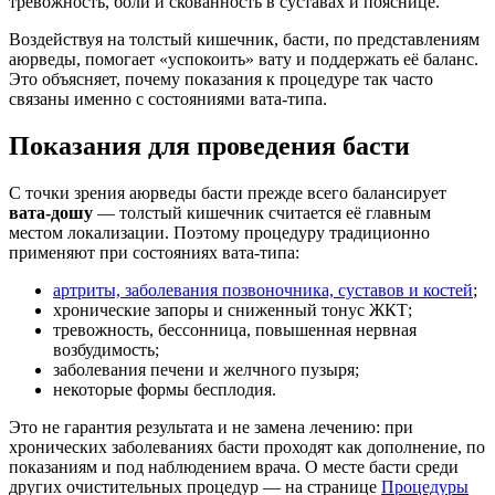
тревожность, боли и скованность в суставах и пояснице.
Воздействуя на толстый кишечник, басти, по представлениям
аюрведы, помогает «успокоить» вату и поддержать её баланс.
Это объясняет, почему показания к процедуре так часто
связаны именно с состояниями вата-типа.
Показания для проведения басти
С точки зрения аюрведы басти прежде всего балансирует
вата-дошу
— толстый кишечник считается её главным
местом локализации. Поэтому процедуру традиционно
применяют при состояниях вата-типа:
артриты, заболевания позвоночника, суставов и костей
;
хронические запоры и сниженный тонус ЖКТ;
тревожность, бессонница, повышенная нервная
возбудимость;
заболевания печени и желчного пузыря;
некоторые формы бесплодия.
Это не гарантия результата и не замена лечению: при
хронических заболеваниях басти проходят как дополнение, по
показаниям и под наблюдением врача. О месте басти среди
других очистительных процедур — на странице
Процедуры