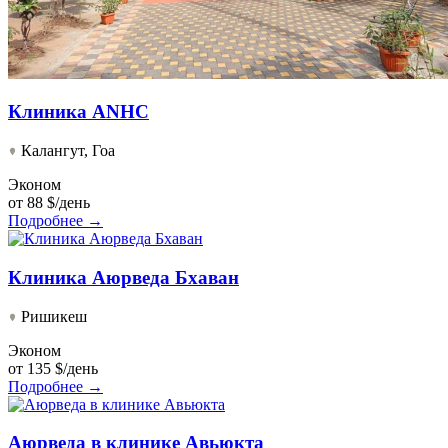
Клиника ANHC
Калангут, Гоа
Эконом
от
88 $/день
Подробнее →
Клиника Аюрведа Бхаван
Ришикеш
Эконом
от
135 $/день
Подробнее →
Аюрведа в клинике Авьюкта