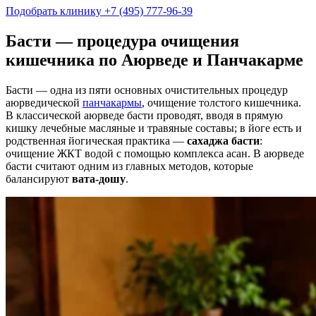
Подобрать клинику
+7 (495) 777-96-39
Басти — процедура очищения
кишечника по Аюрведе и Панчакарме
Басти — одна из пяти основных очистительных процедур
аюрведической
панчакармы
, очищение толстого кишечника.
В классической аюрведе басти проводят, вводя в прямую
кишку лечебные масляные и травяные составы; в йоге есть и
родственная йогическая практика —
сахаджа басти
:
очищение ЖКТ водой с помощью комплекса асан. В аюрведе
басти считают одним из главных методов, которые
балансируют
вата-дошу
.