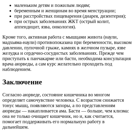
маленьким детям и пожилым людям;
беременным и женщинам во время менструации;
при расстройствах пищеварения (диарея, дизентерия);
при острых заболеваниях ЖКТ (острый колит,
аппендицит, язва, онкология).
Кроме того, активная работа с мышцами живота (наули,
мадхьяма-наули) противопоказана при беременности, высоком
давлении, пупочной грыже, камнях в желчном пузыре, язве
желудка и сердечно-сосудистых заболеваниях. Прежде чем
приступать к панчакарме или басти, необходима консультация
врача аюрведы, а сам курс желательно проходить под
наблюдением.
Заключение
Согласно аюрведе, состояние кишечника во многом
определяет самочувствие человека. С возрастом снижается
тонус мышц, появляются запоры, а по представлениям
аюрведы — накапливается ама. Басти — больше, чем клизма:
она не только очищает кишечник, но и, как считается,
помогает поддерживать его нормальную работу в
дальнейшем.