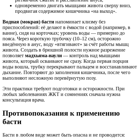
одновременно двигать мышцами живота сверху вниз,
продвигая содержимое кишечника «на выход».
Водная (мокрая) басти
напоминает клизму без
приспособлений: её делают в ёмкости с водой (например, в
ванне), сидя на корточках; уровень воды — примерно до
пояса. Через короткую трубочку (10–12 см), осторожно
введённую в анус, воду «втягивают» за счёт работы мышц
живота. Создать в брюшной полости нужное разрежение
позволяет
мадхьяма-наули
— контроль над мышцами
живота, который осваивают не сразу. Когда первая порция
воды вошла, трубку перекрывают пальцем и восстанавливают
дыхание. Повторяют до заполнения кишечника, после чего
выполняют несложную перевёрнутую позу.
Эти практики требуют подготовки и осторожности. При
любых заболеваниях ЖКТ и сомнениях сначала нужна
консультация врача.
Противопоказания к применению
басти
Басти в любом виде может быть опасна и не проводится: