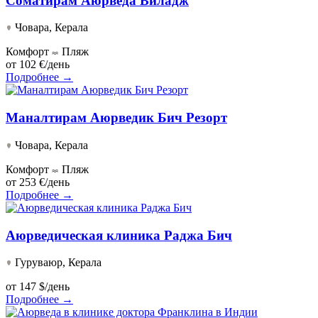
Соматирам Аюрведа Виладж
Човара, Керала
Комфорт
Пляж
от
102 €/день
Подробнее →
Маналтирам Аюрведик Бич Резорт
Човара, Керала
Комфорт
Пляж
от
253 €/день
Подробнее →
Аюрведическая клиника Раджа Бич
Гуруваюр, Керала
от
147 $/день
Подробнее →