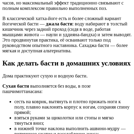
часов, но максимальный эффект традиционно связывают с
полным комплексом правильно выполненных поз.
В классической хатха-йоге есть и более сложный вариант
йогической басти —
джала басти
: воду набирают в толстый
кишечник через задний проход (сидя в воде, работая
мышцами живота — наули и уддияна-бандха) и затем выводят.
Это продвинутая практика, её осваивают только под
руководством опытного наставника. Сахаджа басти — более
мягкая и доступная альтернатива.
Как делать басти в домашних условиях
Дома практикуют сухую и водную басти.
Сухая басти
выполняется без воды, в позе
пашчимоттанасана:
сесть на коврик, вытянуть и плотно прижать ноги к
полу, плавно наклонять корпус к ногам, сохраняя спину
прямой;
взяться руками за щиколотки или стопы и мягко
тянуться вниз;
в нижней точке наклона выполнить ашвини-мудру —
ритмичное сжатие и расслабление ануса;