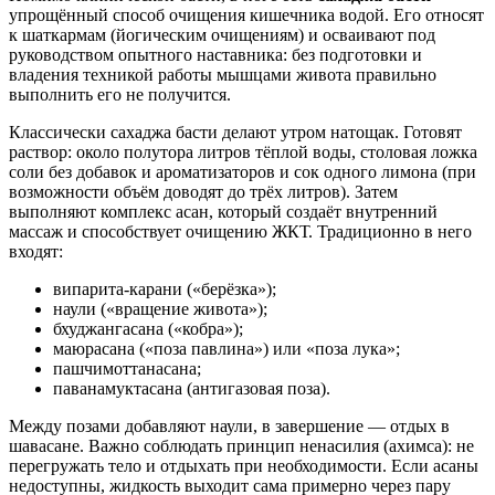
упрощённый способ очищения кишечника водой. Его относят
к шаткармам (йогическим очищениям) и осваивают под
руководством опытного наставника: без подготовки и
владения техникой работы мышцами живота правильно
выполнить его не получится.
Классически сахаджа басти делают утром натощак. Готовят
раствор: около полутора литров тёплой воды, столовая ложка
соли без добавок и ароматизаторов и сок одного лимона (при
возможности объём доводят до трёх литров). Затем
выполняют комплекс асан, который создаёт внутренний
массаж и способствует очищению ЖКТ. Традиционно в него
входят:
випарита-карани («берёзка»);
наули («вращение живота»);
бхуджангасана («кобра»);
маюрасана («поза павлина») или «поза лука»;
пашчимоттанасана;
паванамуктасана (антигазовая поза).
Между позами добавляют наули, в завершение — отдых в
шавасане. Важно соблюдать принцип ненасилия (ахимса): не
перегружать тело и отдыхать при необходимости. Если асаны
недоступны, жидкость выходит сама примерно через пару