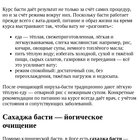
Курс басти даёт результат не только за счёт самих процедур,
но и за счёт режима вокруг них. Поскольку басти работает
прежде всего с вата-дошей, питание и образ жизни на время
курса выстраивают так, чтобы вату не «разгонять»:
еда — тёплая, свежеприготовленная, лёгкая и
легкоусваиваемая, слегка маслянистая: например, рис,
кичари, овощные супы, немного топлёного масла;
пить тёплую воду; избегать холодной, сухой и тяжёлой
пищи, сырых салатов, газировки и переедания — всё
это усиливает вату;
режим спокойный: достаточный сон, без
переохлаждения, тяжёлых нагрузок и недосыпа.
После очищающей нируха-басти традиционно дают лёгкую
тёплую еду — отварной рис с нежирным супом. Конкретные
рекомендации по питанию на курсе всегда даёт врач, с учётом
состояния и сопутствующих заболеваний.
Сахаджа басти — йогическое
очищение
Помимо клинической басти, в йоге есть
сахаджа басти
—