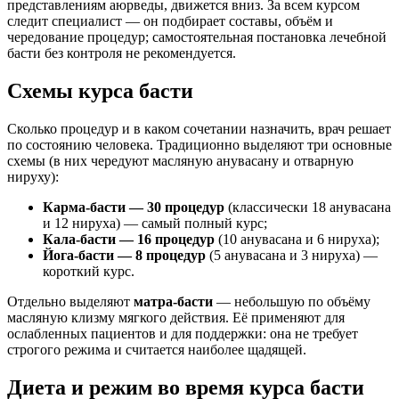
представлениям аюрведы, движется вниз. За всем курсом
следит специалист — он подбирает составы, объём и
чередование процедур; самостоятельная постановка лечебной
басти без контроля не рекомендуется.
Схемы курса басти
Сколько процедур и в каком сочетании назначить, врач решает
по состоянию человека. Традиционно выделяют три основные
схемы (в них чередуют масляную анувасану и отварную
нируху):
Карма-басти — 30 процедур
(классически 18 анувасана
и 12 нируха) — самый полный курс;
Кала-басти — 16 процедур
(10 анувасана и 6 нируха);
Йога-басти — 8 процедур
(5 анувасана и 3 нируха) —
короткий курс.
Отдельно выделяют
матра-басти
— небольшую по объёму
масляную клизму мягкого действия. Её применяют для
ослабленных пациентов и для поддержки: она не требует
строгого режима и считается наиболее щадящей.
Диета и режим во время курса басти