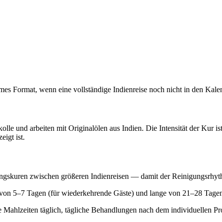
s Format, wenn eine vollständige Indienreise noch nicht in den Kalen
lle und arbeiten mit Originalölen aus Indien. Die Intensität der Kur ist
igt ist.
tungskuren zwischen größeren Indienreisen — damit der Reinigungsrhyth
n 5–7 Tagen (für wiederkehrende Gäste) und lange von 21–28 Tagen (fü
che Mahlzeiten täglich, tägliche Behandlungen nach dem individuellen 