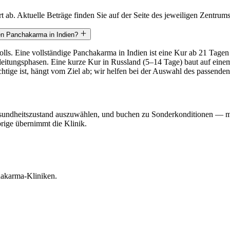
ab. Aktuelle Beträge finden Sie auf der Seite des jeweiligen Zentrum
gen Panchakarma in Indien?
kolls. Eine vollständige Panchakarma in Indien ist eine Kur ab 21 Tag
eitungsphasen. Eine kurze Kur in Russland (5–14 Tage) baut auf einem
tige ist, hängt vom Ziel ab; wir helfen bei der Auswahl des passende
esundheitszustand auszuwählen, und buchen zu Sonderkonditionen — mi
brige übernimmt die Klinik.
hakarma-Kliniken.