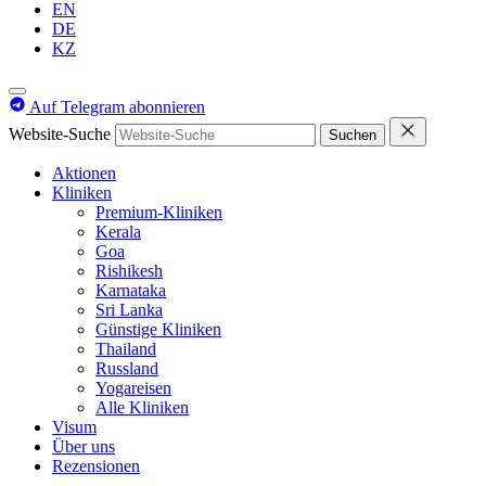
EN
DE
KZ
Auf Telegram abonnieren
Website-Suche
Suchen
Aktionen
Kliniken
Premium-Kliniken
Kerala
Goa
Rishikesh
Karnataka
Sri Lanka
Günstige Kliniken
Thailand
Russland
Yogareisen
Alle Kliniken
Visum
Über uns
Rezensionen