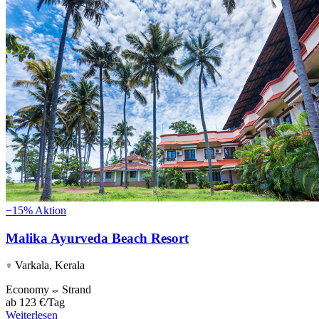
−15%
Aktion
Malika Ayurveda Beach Resort
Varkala, Kerala
Economy
Strand
ab
123 €/Tag
Weiterlesen