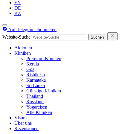
EN
DE
KZ
Auf Telegram abonnieren
Website-Suche
Suchen
Aktionen
Kliniken
Premium-Kliniken
Kerala
Goa
Rishikesh
Karnataka
Sri Lanka
Günstige Kliniken
Thailand
Russland
Yogareisen
Alle Kliniken
Visum
Über uns
Rezensionen