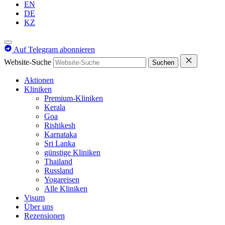
EN
DE
KZ
Auf Telegram abonnieren
Website-Suche
Suchen
Aktionen
Kliniken
Premium-Kliniken
Kerala
Goa
Rishikesh
Karnataka
Sri Lanka
günstige Kliniken
Thailand
Russland
Yogareisen
Alle Kliniken
Visum
Über uns
Rezensionen