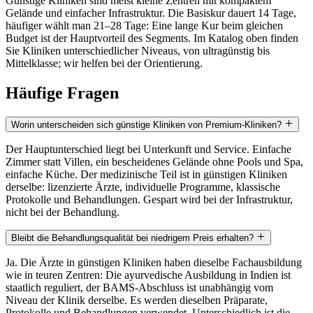
Günstige Kliniken sind meist kleine Zentren mit kompaktem
Gelände und einfacher Infrastruktur. Die Basiskur dauert 14 Tage,
häufiger wählt man 21–28 Tage: Eine lange Kur beim gleichen
Budget ist der Hauptvorteil des Segments. Im Katalog oben finden
Sie Kliniken unterschiedlicher Niveaus, von ultragünstig bis
Mittelklasse; wir helfen bei der Orientierung.
Häufige Fragen
Worin unterscheiden sich günstige Kliniken von Premium-Kliniken?
Der Hauptunterschied liegt bei Unterkunft und Service. Einfache
Zimmer statt Villen, ein bescheidenes Gelände ohne Pools und Spa,
einfache Küche. Der medizinische Teil ist in günstigen Kliniken
derselbe: lizenzierte Ärzte, individuelle Programme, klassische
Protokolle und Behandlungen. Gespart wird bei der Infrastruktur,
nicht bei der Behandlung.
Bleibt die Behandlungsqualität bei niedrigem Preis erhalten?
Ja. Die Ärzte in günstigen Kliniken haben dieselbe Fachausbildung
wie in teuren Zentren: Die ayurvedische Ausbildung in Indien ist
staatlich reguliert, der BAMS-Abschluss ist unabhängig vom
Niveau der Klinik derselbe. Es werden dieselben Präparate,
Protokolle und Behandlungen verwendet. Unterschiedlich ist die