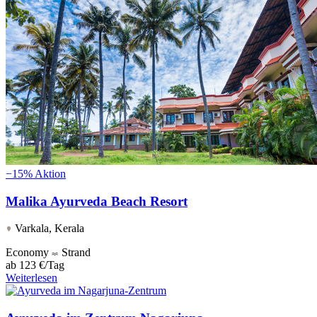
−15%
Aktion
Malika Ayurveda Beach Resort
Varkala, Kerala
Economy
Strand
ab
123 €/Tag
Weiterlesen