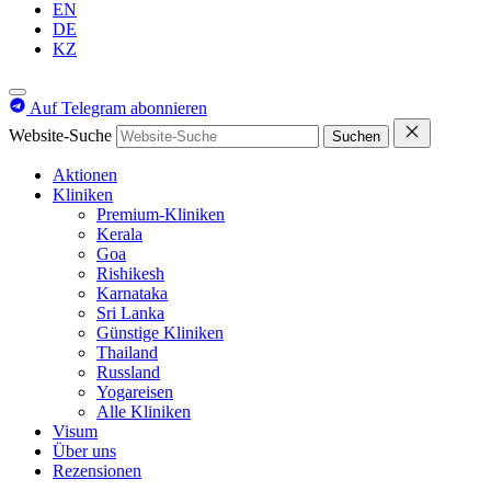
EN
DE
KZ
Auf Telegram abonnieren
Website-Suche
Suchen
Aktionen
Kliniken
Premium-Kliniken
Kerala
Goa
Rishikesh
Karnataka
Sri Lanka
Günstige Kliniken
Thailand
Russland
Yogareisen
Alle Kliniken
Visum
Über uns
Rezensionen