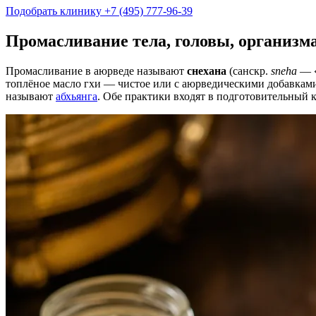
Подобрать клинику
+7 (495) 777-96-39
Промасливание тела, головы, организма
Промасливание в аюрведе называют
снехана
(санскр.
sneha
— «
топлёное масло гхи — чистое или с аюрведическими добавками,
называют
абхьянга
. Обе практики входят в подготовительный 