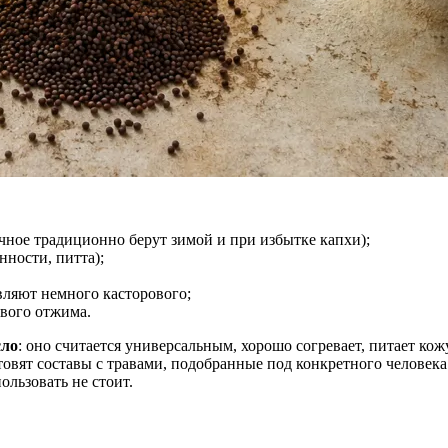
чное традиционно берут зимой и при избытке капхи);
нности, питта);
авляют немного касторового;
рвого отжима.
сло
: оно считается универсальным, хорошо согревает, питает ко
товят составы с травами, подобранные под конкретного человек
льзовать не стоит.