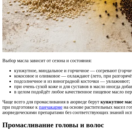
Выбор масла зависит от сезона и состояния:
кунжутное, миндальное и горчичное — согревают (горчи
кокосовое и оливковое — охлаждают (лето, при разгорячё
подсолнечное и из виноградной косточки — увлажняют;
при очень сухой коже и для суставов в масло иногда доб
в целом подойдёт любое качественное пищевое масло пе
Чаще всего для промасливания в аюрведе берут
кунжутное ма
при подготовке к
панчакарме
на основе растительных масел го
аюрведическими препаратами без соответствующих знаний испо
Промасливание головы и волос