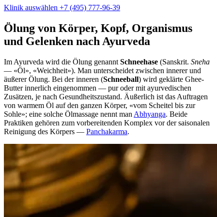
Klinik auswählen
+7 (495) 777-96-39
Ölung von Körper, Kopf, Organismus
und Gelenken nach Ayurveda
Im Ayurveda wird die Ölung genannt
Schneehase
(Sanskrit.
Sneha
— «Öl», «Weichheit»). Man unterscheidet zwischen innerer und
äußerer Ölung. Bei der inneren (
Schneeball
) wird geklärte Ghee-
Butter innerlich eingenommen — pur oder mit ayurvedischen
Zusätzen, je nach Gesundheitszustand. Äußerlich ist das Auftragen
von warmem Öl auf den ganzen Körper, «vom Scheitel bis zur
Sohle»; eine solche Ölmassage nennt man
Abhyanga
. Beide
Praktiken gehören zum vorbereitenden Komplex vor der saisonalen
Reinigung des Körpers —
Panchakarma
.