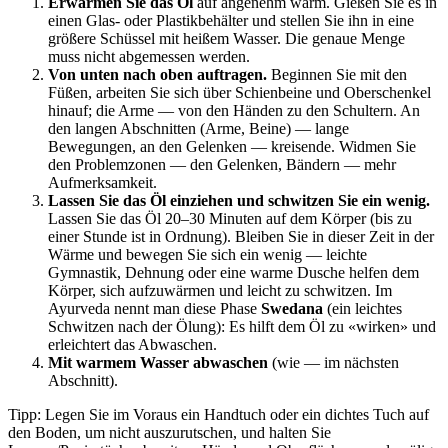
Erwärmen Sie das Öl
auf angenehm warm. Gießen Sie es in
einen Glas- oder Plastikbehälter und stellen Sie ihn in eine
größere Schüssel mit heißem Wasser. Die genaue Menge
muss nicht abgemessen werden.
Von unten nach oben auftragen.
Beginnen Sie mit den
Füßen, arbeiten Sie sich über Schienbeine und Oberschenkel
hinauf; die Arme — von den Händen zu den Schultern. An
den langen Abschnitten (Arme, Beine) — lange
Bewegungen, an den Gelenken — kreisende. Widmen Sie
den Problemzonen — den Gelenken, Bändern — mehr
Aufmerksamkeit.
Lassen Sie das Öl einziehen und schwitzen Sie ein wenig.
Lassen Sie das Öl 20–30 Minuten auf dem Körper (bis zu
einer Stunde ist in Ordnung). Bleiben Sie in dieser Zeit in der
Wärme und bewegen Sie sich ein wenig — leichte
Gymnastik, Dehnung oder eine warme Dusche helfen dem
Körper, sich aufzuwärmen und leicht zu schwitzen. Im
Ayurveda nennt man diese Phase
Swedana
(ein leichtes
Schwitzen nach der Ölung): Es hilft dem Öl zu «wirken» und
erleichtert das Abwaschen.
Mit warmem Wasser abwaschen
(wie — im nächsten
Abschnitt).
Tipp: Legen Sie im Voraus ein Handtuch oder ein dichtes Tuch auf
den Boden, um nicht auszurutschen, und halten Sie