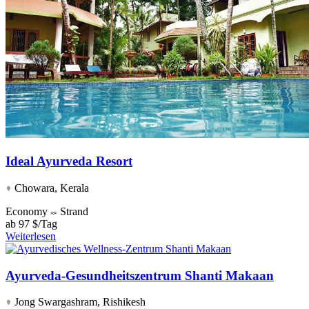
Ideal Ayurveda Resort
Chowara, Kerala
Economy
Strand
ab
97 $/Tag
Weiterlesen
Ayurveda-Gesundheitszentrum Shanti Makaan
Jong Swargashram, Rishikesh