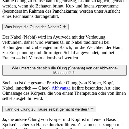
Sanfte Ölung zu Hause kann regelmäßig, bis hin zu täglich, gemacht
werden, wenn sie Behagen bringt. Kur- und Intensivprogramme
(besonders im Rahmen des Panchakarma) werden unter Aufsicht
eines Fachmanns durchgeführt.
Was bringt die Ölung des Nabels?
Der Nabel (Nabhi) wird im Ayurveda mit der Verdauung
verbunden, daher wird warmes Öl im Nabel traditionell bei
Blähungen und Unbehagen im Bauch, für die Weichheit der Haut,
zur Entspannung und für ruhigen Schlaf angewendet, und bei
Frauen — bei Menstruationsbeschwerden.
Wie unterscheidet sich die Ölung (Snehana) von der Abhyanga-
Massage?
Snehana ist die gesamte Praxis der Ölung (von Körper, Kopf,
Nabel, innerlich — Ghee).
Abhyanga
ist ihre besondere Art: eine
Ölmassage des Körpers, die von einem Therapeuten oder von Ihnen
selbst ausgeführt wird.
Kann die Ölung zu Hause selbst gemacht werden?
Ja, die äußere Ölung von Körper und Kopf ist mit einem Basis-
Speiseöl sicher zu Hause durchzuführen. Zusammensetzungen mit