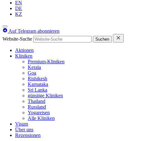
EN
DE
KZ
Auf Telegram abonnieren
Website-Suche
Suchen
Aktionen
Kliniken
Premium-Kliniken
Kerala
Goa
Rishikesh
Karnataka
Sri Lanka
günstige Kliniken
Thailand
Russland
Yogareisen
Alle Kliniken
Visum
Über uns
Rezensionen