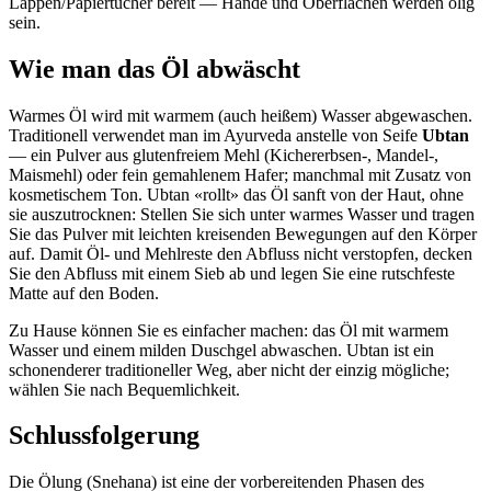
Lappen/Papiertücher bereit — Hände und Oberflächen werden ölig
sein.
Wie man das Öl abwäscht
Warmes Öl wird mit warmem (auch heißem) Wasser abgewaschen.
Traditionell verwendet man im Ayurveda anstelle von Seife
Ubtan
— ein Pulver aus glutenfreiem Mehl (Kichererbsen-, Mandel-,
Maismehl) oder fein gemahlenem Hafer; manchmal mit Zusatz von
kosmetischem Ton. Ubtan «rollt» das Öl sanft von der Haut, ohne
sie auszutrocknen: Stellen Sie sich unter warmes Wasser und tragen
Sie das Pulver mit leichten kreisenden Bewegungen auf den Körper
auf. Damit Öl- und Mehlreste den Abfluss nicht verstopfen, decken
Sie den Abfluss mit einem Sieb ab und legen Sie eine rutschfeste
Matte auf den Boden.
Zu Hause können Sie es einfacher machen: das Öl mit warmem
Wasser und einem milden Duschgel abwaschen. Ubtan ist ein
schonenderer traditioneller Weg, aber nicht der einzig mögliche;
wählen Sie nach Bequemlichkeit.
Schlussfolgerung
Die Ölung (Snehana) ist eine der vorbereitenden Phasen des