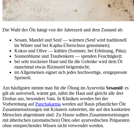
Die Wahl des Öls hängt von der Jahreszeit und dem Zustand ab:
Sesam, Mandel und Senf — wärmen (Senf wird traditionell
im Winter und bei Kapha-Überschuss genommen);
Kokos und Olive — kühlen (Sommer, bei Erhitzung, Pitta);
Sonnenblume und Traubenkern — spenden Feuchtigkeit;
bei sehr trockener Haut und für die Gelenke wird dem Öl
manchmal etwas Rizinusöl beigemischt;
im Allgemeinen eignet sich jedes hochwertige, erstgepresste
Speiseöl.
Am häufigsten nimmt man für die Ölung im Ayurveda
Sesamöl
: es
gilt als universell, wärmt gut, nährt die Haut und gleicht alle drei
Doshas aus, besonders Vata. In Kliniken werden bei der
Vorbereitung auf
Panchakarma
werden auf Basis pflanzlicher Öle
Zusammensetzungen mit Kräutern zubereitet, die auf den konkreten
Menschen abgestimmt sind. Zu Hause sollten Zusammensetzungen
mit ätherischen (aromatischen) Ölen oder ayurvedischen Präparaten
ohne entsprechendes Wissen nicht verwendet werden.