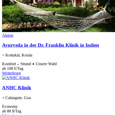
Aktion
Ayurveda in der Dr. Franklin Klinik in Indien
Kottukal, Kerala
Komfort
Strand
Unsere Wahl
ab
108 €/Tag
Weiterlesen
ANHC Klinik
Calangute, Goa
Economy
ab
88 $/Tag