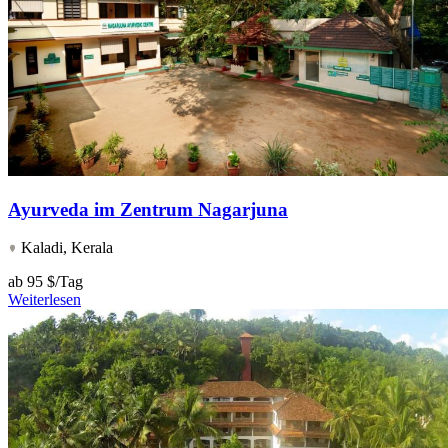
Ayurveda im Zentrum Nagarjuna
Kaladi, Kerala
ab
95 $/Tag
Weiterlesen