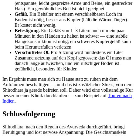
(entspannte, leicht gespreizte Arme und Beine, ein gestreckter
Hals). Ein gewöhnliches Bett ist nicht geeignet.
Gefäß.
Ein Behälter mit einem verschließbaren Loch im
Boden ist nötig, besser aus Kupfer (hält die Wärme länger).
Er kostet nicht wenig.
Befestigung.
Ein Gefäß von 1–3 Litern auch nur ein paar
Minuten in den Händen zu halten ist schwer — eine stabile
Hängekonstruktion ist nötig; ein schweres Kupfergefäß kann
beim Herunterfallen verletzen.
Verschüttetes Öl.
Pro Sitzung wird mindestens ein Liter
Zusammensetzung auf den Kopf gegossen; das Öl muss man
danach lange aufwischen, und ein rutschiger Boden ist
gefährlich, besonders für Kinder.
Im Ergebnis muss man sich zu Hause statt zu ruhen mit dem
Aufräumen beschäftigen — und das ist zusätzlicher Stress, von dem
Shirodhara ja gerade befreien soll. Daher wird eine vollständige Kur
besser in einer Klinik durchlaufen — zum Beispiel auf
Touren nach
Indien
.
Schlussfolgerung
Shirodhara, nach den Regeln des Ayurveda durchgeführt, bringt
Beruhigung und löst nervöse Anspannung: Die Gesichtsmuskeln