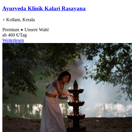
Ayurveda Klinik Kalari Rasayana
Kollam, Kerala
Premium
Unsere Wahl
ab
460 €/Tag
Weiterlesen