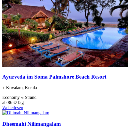
Ayurveda im Soma Palmshore Beach Resort
Kovalam, Kerala
Economy
Strand
ab
86 €/Tag
Weiterlesen
Dheemahi Nilimangalam