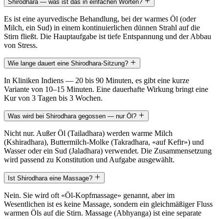
Shirodhara — was ist das in einfachen Worten?
Es ist eine ayurvedische Behandlung, bei der warmes Öl (oder
Milch, ein Sud) in einem kontinuierlichen dünnen Strahl auf die
Stirn fließt. Die Hauptaufgabe ist tiefe Entspannung und der Abbau
von Stress.
Wie lange dauert eine Shirodhara-Sitzung?
In Kliniken Indiens — 20 bis 90 Minuten, es gibt eine kurze
Variante von 10–15 Minuten. Eine dauerhafte Wirkung bringt eine
Kur von 3 Tagen bis 3 Wochen.
Was wird bei Shirodhara gegossen — nur Öl?
Nicht nur. Außer Öl (Tailadhara) werden warme Milch
(Kshiradhara), Buttermilch-Molke (Takradhara, «auf Kefir») und
Wasser oder ein Sud (Jaladhara) verwendet. Die Zusammensetzung
wird passend zu Konstitution und Aufgabe ausgewählt.
Ist Shirodhara eine Massage?
Nein. Sie wird oft «Öl-Kopfmassage» genannt, aber im
Wesentlichen ist es keine Massage, sondern ein gleichmäßiger Fluss
warmen Öls auf die Stirn. Massage (Abhyanga) ist eine separate