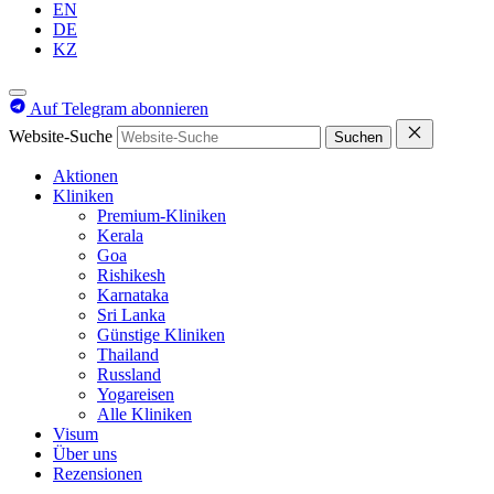
EN
DE
KZ
Auf Telegram abonnieren
Website-Suche
Suchen
Aktionen
Kliniken
Premium-Kliniken
Kerala
Goa
Rishikesh
Karnataka
Sri Lanka
Günstige Kliniken
Thailand
Russland
Yogareisen
Alle Kliniken
Visum
Über uns
Rezensionen