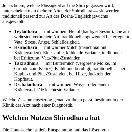
Je nachdem, welche Flüssigkeit auf die Stirn gegossen wird,
unterscheidet man mehrere Arten der Shirodhara — sie werden
traditionell passend zur Art des Dosha-Ungleichgewichts
ausgewählt:
Teyladhara
— mit warmem Heilöl (häufiger Sesam). Die am
weitesten verbreitete Art, traditionell angewendet bei erregtem
Vata: Stress, Angst, Schlaflosigkeit.
Kširadhara
— mit warmer Milch (manchmal mit
Kräutersuden). Eine sanfte, kühlende Variante; traditionell —
bei Erhitzung, Vata-Pitta-Zuständen.
Takradhara
— mit Buttermilch (vergorene Molke, im
Grunde «auf Kefir»). Kühlt und beruhigt; traditionell — bei
Kapha- und Pitta-Zuständen, bei Hitze, Juckreiz der
Kopfhaut.
Dschaladhara
— mit warmem Wasser oder einem
Kräutersud. Die leichteste Variante.
Welche Zusammensetzung genau zu Ihnen passt, bestimmt in der
Klinik der Arzt nach einer Diagnostik.
Welchen Nutzen Shirodhara hat
Die Hauptsache ist tiefe Entspannung und das Lösen von