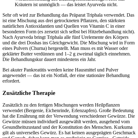
Kräutern ist unmöglich — das leistet Ayurveda nicht.
Sehr oft wird zur Behandlung das Präparat Triphala verwendet. Das
ist eine Mischung aus drei getrockneten Pflanzen, den stärksten
natürlichen Antioxidantien und Quellen von Vitamin C in einer
besonderen Form (es zersetzt sich selbst bei Hitzebehandlung nicht).
Nach Ayurveda bringt Triphala alle fünf Urelemente des Körpers
und die drei Doshas ins Gleichgewicht. Die Mischung wird in Form
eines Pulvers (Churna) hergestellt. Man muss es mit Wasser oder
geklärter Butter verdünnen und 1–2 g zweimal täglich einnehmen.
Die Behandlungskur dauert mindestens ein Jahr.
Bei akuter Pankreatitis werden keine Hausmittel und Pulver
angewendet — das ist ein Notfall, der eine stationäre Behandlung
erfordert.
Zusätzliche Therapie
Zusätzlich zu den fertigen Mischungen werden Heilpflanzen
verwendet (Bergenie, Eichenrinde, Erlenzapfen). Große Bedeutung
hat die Ernährung mit der Verwendung verschiedener Gewürze. Die
Gewürze müssen individuell ausgewählt werden, ausgehend vom
Gesundheitszustand und der Konstitution des Menschen. Kurkuma
gilt als universelles Gewürz. Es hat keinen ausgeprägten Geschmack