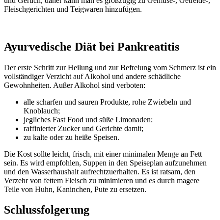
und Geruch, daher kann man es großzügig zu Gemüse-, Getreide-,
Fleischgerichten und Teigwaren hinzufügen.
Ayurvedische Diät bei Pankreatitis
Der erste Schritt zur Heilung und zur Befreiung vom Schmerz ist ein
vollständiger Verzicht auf Alkohol und andere schädliche
Gewohnheiten. Außer Alkohol sind verboten:
alle scharfen und sauren Produkte, rohe Zwiebeln und
Knoblauch;
jegliches Fast Food und süße Limonaden;
raffinierter Zucker und Gerichte damit;
zu kalte oder zu heiße Speisen.
Die Kost sollte leicht, frisch, mit einer minimalen Menge an Fett
sein. Es wird empfohlen, Suppen in den Speiseplan aufzunehmen
und den Wasserhaushalt aufrechtzuerhalten. Es ist ratsam, den
Verzehr von fettem Fleisch zu minimieren und es durch magere
Teile von Huhn, Kaninchen, Pute zu ersetzen.
Schlussfolgerung