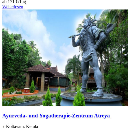
ab
171 €/Tag
Weiterlesen
Ayurveda- und Yogatherapie-Zentrum Atreya
Kottayam, Kerala