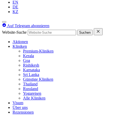
EN
DE
KZ
Auf Telegram abonnieren
Website-Suche
Suchen
Aktionen
Kliniken
Premium-Kliniken
Kerala
Goa
Rishikesh
Karnataka
Sri Lanka
Günstige Kliniken
Thailand
Russland
Yogareisen
Alle Kliniken
Visum
Über uns
Rezensionen