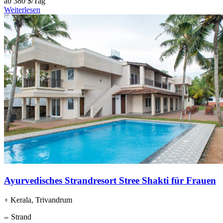
ab
380 $/Tag
Weiterlesen
Ayurvedisches Strandresort Stree Shakti für Frauen
Kerala, Trivandrum
Strand